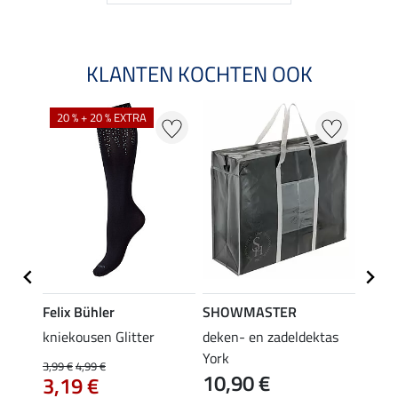
KLANTEN KOCHTEN OOK
20 % + 20 % EXTRA
20 %
Felix Bühler
SHOWMASTER
Felix
iger
kniekousen Glitter
deken- en zadeldektas
kniek
tors
York
3,99 €
4,99 €
3,99 €
10,90 €
3,19 €
3,1