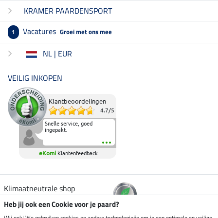
KRAMER PAARDENSPORT
Vacatures
Groei met ons mee
1
NL | EUR
VEILIG INKOPEN
Klantbeoordelingen
4.7
/
5
Snelle service, goed
ingepakt.
eKomi
Klantenfeedback
Klimaatneutrale shop
Heb jij ook een Cookie voor je paard?
Wij ook! We gebruiken cookies en andere technologieën om je een optimale en veilige