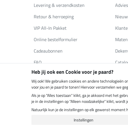
Levering & verzendkosten
Advies
Retour & herroeping
Nieuws
VIP All-In Pakket
Klante
Online bestelformulier
Maten
Cadeaubonnen
Deken
FAQ
Catalo
Heb jij ook een Cookie voor je paard?
Wij ook! We gebruiken cookies en andere technologieën om
Klimaatneutrale shop
Verzend
voor jou en je paard te tonen! Hiervoor verzamelen we ge
Als je op "Alles toestaan" klikt, ga je akkoord met het g
je in de instellingen op "Alleen noodzakelijke" klikt, word
Natuurlijk kun je de instellingen op elk gewenst moment 
Instellingen
Laatste 