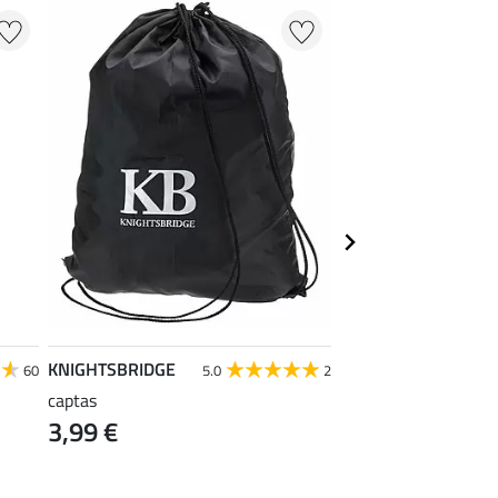
KNIGHTSBRIDGE
SHOWMASTER
60
5.0
2
captas
actieve schuimreinig
3,99 €
protectors
11,90 €
(59,50 € / 1