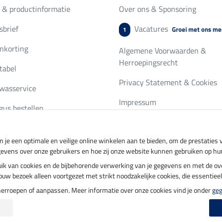
 & productinformatie
Over ons & Sponsoring
brief
Vacatures
Groei met ons me
1
nkorting
Algemene Voorwaarden &
Herroepingsrecht
tabel
Privacy Statement & Cookies
wasservice
Impressum
gus bestellen
 je een optimale en veilige online winkelen aan te bieden, om de prestatie
ing per
Veilig betalen met
gevens over onze gebruikers en hoe zij onze website kunnen gebruiken op hu
ebruik van cookies en de bijbehorende verwerking van je gegevens en met de 
t jouw bezoek alleen voortgezet met strikt noodzakelijke cookies, die essentie
herroepen of aanpassen. Meer informatie over onze cookies vind je onder
ge
update op 06.08.2026 om 14:39 uur
|
Alle prijzen in euro's, incl. BTW, excl. verz