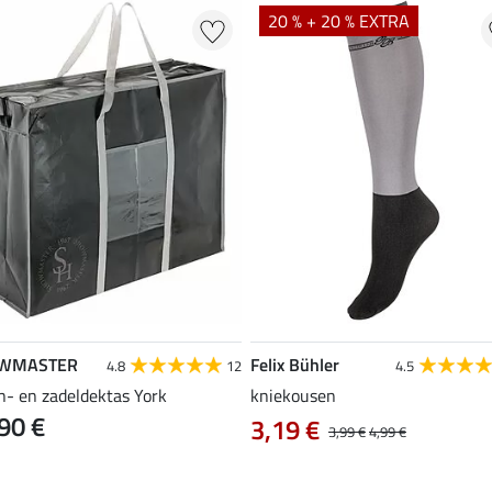
20 % + 20 % EXTRA
WMASTER
Felix Bühler
4.8
12
4.5
n- en zadeldektas York
kniekousen
90 €
3,19 €
3,99 €
4,99 €