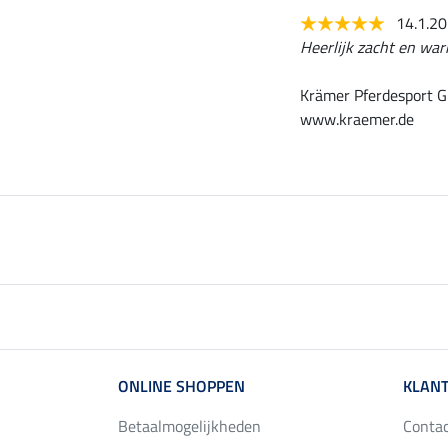
14.1.2
Heerlijk zacht en war
Krämer Pferdesport G
www.kraemer.de
ONLINE SHOPPEN
KLANT
Betaalmogelijkheden
Conta