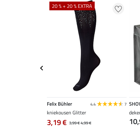
20 % + 20 % EXTRA
Felix Bühler
SHO
5.0
1
4.4
7
iniger voor caps &
kniekousen Glitter
deke
10,
3,19 €
3,99 €
4,99 €
 € / 1 l)