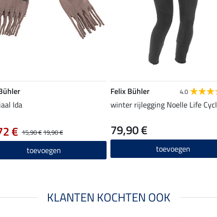
 Bühler
Felix Bühler
4.0
jaal Ida
winter rijlegging Noelle Life Cyc
79,90 €
72 €
15,90 €
19,90 €
toevoegen
toevoegen
KLANTEN KOCHTEN OOK