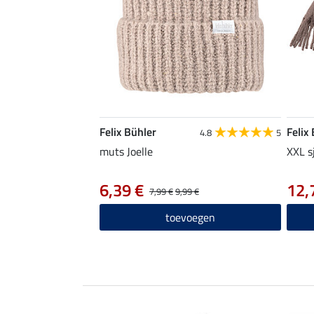
Felix Bühler
Felix
4.8
5
muts Joelle
XXL s
6,39 €
12,
7,99 €
9,99 €
toevoegen