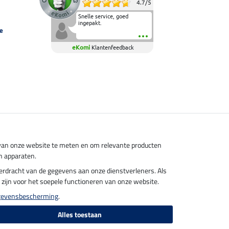
4.7
/
5
Snelle service, goed
ingepakt.
e
eKomi
Klantenfeedback
s van onze website te meten en om relevante producten
n apparaten.
overdracht van de gegevens aan onze dienstverleners. Als
el zijn voor het soepele functioneren van onze website.
gevensbescherming
.
Alles toestaan
endkosten.