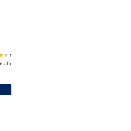
1
le CTS