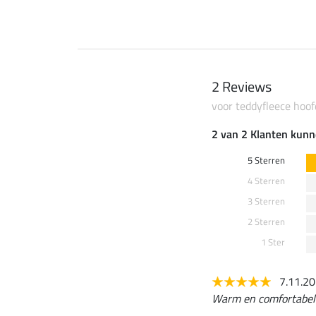
2 Reviews
voor teddyfleece hoo
2 van 2 Klanten kunn
5 Sterren
4 Sterren
3 Sterren
2 Sterren
1 Ster
7.11.2
Warm en comfortabel