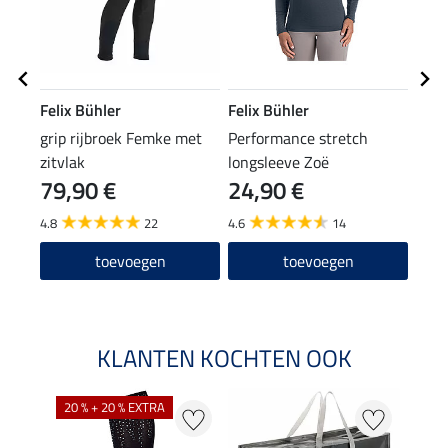
Felix Bühler
Felix Bühler
Feli
grip rijbroek Femke met
Performance stretch
knie
zitvlak
longsleeve Zoë
79,90 €
24,90 €
6,9
4.8
22
4.6
14
4.7
toevoegen
toevoegen
KLANTEN KOCHTEN OOK
20 % + 20 % EXTRA
20 %