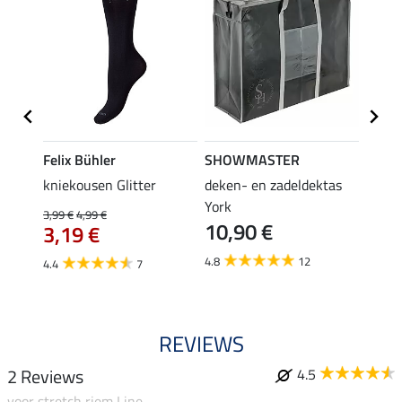
Felix Bühler
SHOWMASTER
Felix
root
kniekousen Glitter
deken- en zadeldektas
kniek
York
3,99 €
4,99 €
3,99 €
10,90 €
3,19 €
3,1
4.8
12
4.4
7
4.6
REVIEWS
2 Reviews
4.5
voor stretch riem Line