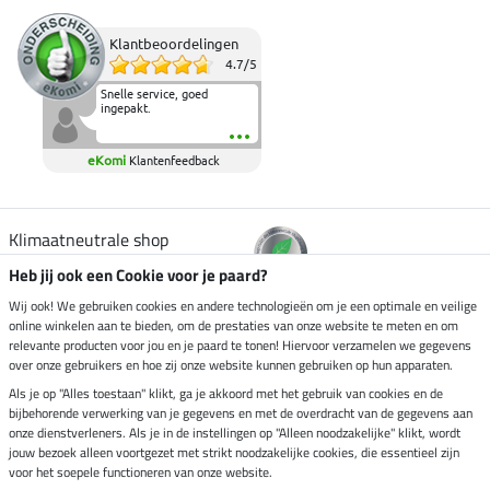
Klantbeoordelingen
4.7
/
5
Snelle service, goed
ingepakt.
eKomi
Klantenfeedback
Klimaatneutrale shop
Heb jij ook een Cookie voor je paard?
Verzending per
Wij ook! We gebruiken cookies en andere technologieën om je een optimale en veilige
online winkelen aan te bieden, om de prestaties van onze website te meten en om
relevante producten voor jou en je paard te tonen! Hiervoor verzamelen we gegevens
over onze gebruikers en hoe zij onze website kunnen gebruiken op hun apparaten.
Veilig betalen met
Als je op "Alles toestaan" klikt, ga je akkoord met het gebruik van cookies en de
bijbehorende verwerking van je gegevens en met de overdracht van de gegevens aan
onze dienstverleners. Als je in de instellingen op "Alleen noodzakelijke" klikt, wordt
jouw bezoek alleen voortgezet met strikt noodzakelijke cookies, die essentieel zijn
voor het soepele functioneren van onze website.
Impressum