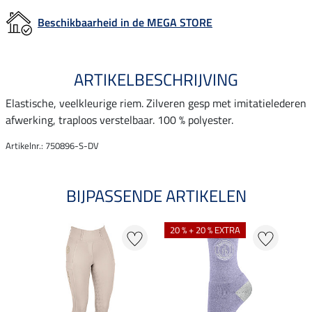
Beschikbaarheid in de MEGA STORE
ARTIKELBESCHRIJVING
Elastische, veelkleurige riem. Zilveren gesp met imitatielederen
afwerking, traploos verstelbaar. 100 % polyester.
Artikelnr.: 750896-S-DV
BIJPASSENDE ARTIKELEN
20 % + 20 % EXTRA
25