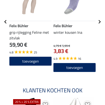
Felix Bühler
Felix Bühler
Feli
grip rijlegging Feline met
winter kousen Ina
wint
zitvlak
59,90 €
4,79 €
5,99 €
5,99 
3,83 €
4,7
4.8
25
4.9
16
4.8
toevoegen
toevoegen
KLANTEN KOCHTEN OOK
20 % + 20 % EXTRA