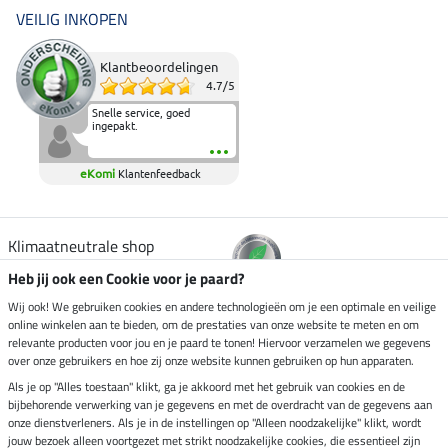
VEILIG INKOPEN
Klantbeoordelingen
4.7
/
5
Snelle service, goed
ingepakt.
eKomi
Klantenfeedback
Klimaatneutrale shop
Heb jij ook een Cookie voor je paard?
Verzending per
Wij ook! We gebruiken cookies en andere technologieën om je een optimale en veilige
online winkelen aan te bieden, om de prestaties van onze website te meten en om
relevante producten voor jou en je paard te tonen! Hiervoor verzamelen we gegevens
over onze gebruikers en hoe zij onze website kunnen gebruiken op hun apparaten.
Veilig betalen met
Als je op "Alles toestaan" klikt, ga je akkoord met het gebruik van cookies en de
bijbehorende verwerking van je gegevens en met de overdracht van de gegevens aan
onze dienstverleners. Als je in de instellingen op "Alleen noodzakelijke" klikt, wordt
jouw bezoek alleen voortgezet met strikt noodzakelijke cookies, die essentieel zijn