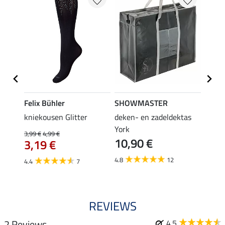
Felix Bühler
SHOWMASTER
KNIG
root
kniekousen Glitter
deken- en zadeldektas
capta
3,9
York
3,99 €
4,99 €
10,90 €
3,19 €
5.0
4.8
12
4.4
7
REVIEWS
2 Reviews
4.5