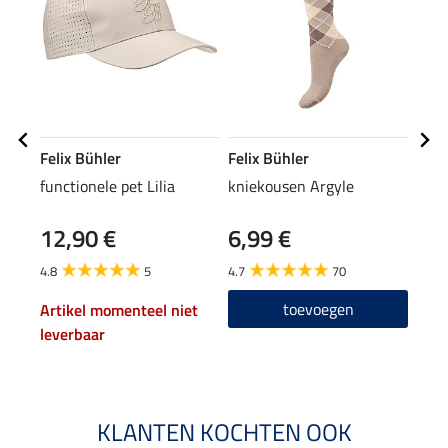
Felix Bühler
Felix Bühler
Feli
functionele pet Lilia
kniekousen Argyle
zome
Auro
12,90 €
6,99 €
19
4.8
5
4.7
70
5.0
toevoegen
Artikel momenteel niet
leverbaar
KLANTEN KOCHTEN OOK