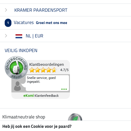
KRAMER PAARDENSPORT
Vacatures
Groei met ons mee
1
NL | EUR
VEILIG INKOPEN
Klantbeoordelingen
4.7
/
5
Snelle service, goed
ingepakt.
eKomi
Klantenfeedback
Klimaatneutrale shop
Heb jij ook een Cookie voor je paard?