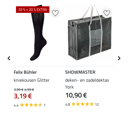
20 % + 20 % EXTRA
20 %
Felix Bühler
SHOWMASTER
Felix
root
kniekousen Glitter
deken- en zadeldektas
kniek
York
3,99 €
4,99 €
3,99 €
10,90 €
3,19 €
3,1
4.8
12
4.4
7
4.6