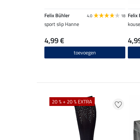
Felix Bühler
Felix
4.0
18
sport slip Hanne
kous
4,99 €
4,9
toevoegen
20 % + 20 % EXTRA