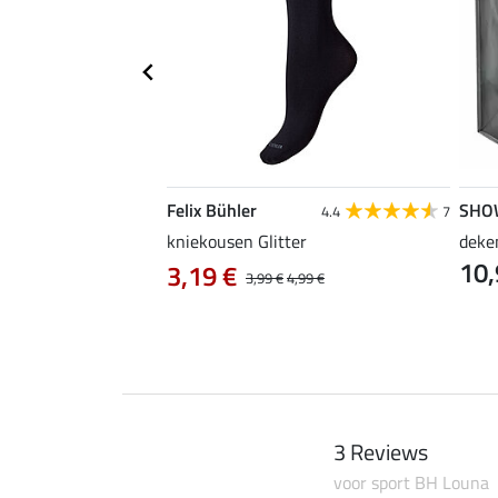
Felix Bühler
SHO
5.0
8
4.4
7
, groot
kniekousen Glitter
deke
10,
3,19 €
3,99 €
4,99 €
3 Reviews
voor sport BH Louna