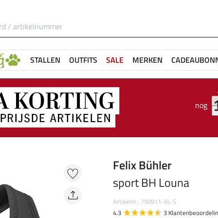
STALLEN
OUTFITS
SALE
MERKEN
CADEAUBON
nog
Felix Bühler
sport BH Louna
Artikelnr.: 750911-XL-S
4.3
3 Klantenbeoordeli