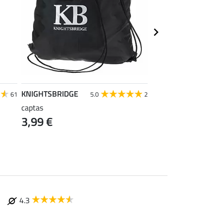
KNIGHTSBRIDGE
Krämer
61
5.0
2
captas
Kramer draagtas, gr
3,99 €
0,99 €
4.3