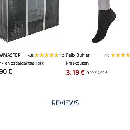
WMASTER
Felix Bühler
4.8
12
4.6
n- en zadeldektas York
kniekousen
90 €
3,19 €
3,99 €
4,99 €
REVIEWS