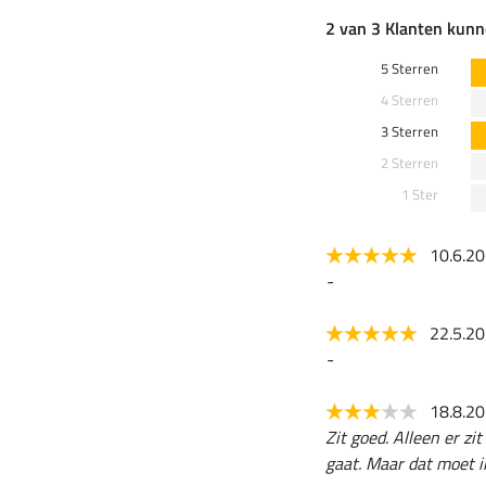
2 van 3 Klanten kunn
5 Sterren
4 Sterren
3 Sterren
2 Sterren
1 Ster
10.6.2
-
22.5.2
-
18.8.2
Zit goed. Alleen er z
gaat. Maar dat moet i