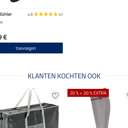
 Bühler
4.9
41
en
9 €
toevoegen
KLANTEN KOCHTEN OOK
20 % + 20 % EXTRA