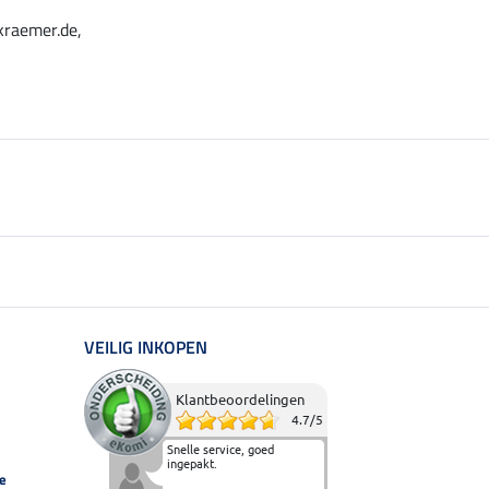
kraemer.de,
VEILIG INKOPEN
Klantbeoordelingen
4.7
/
5
Snelle service, goed
ingepakt.
e