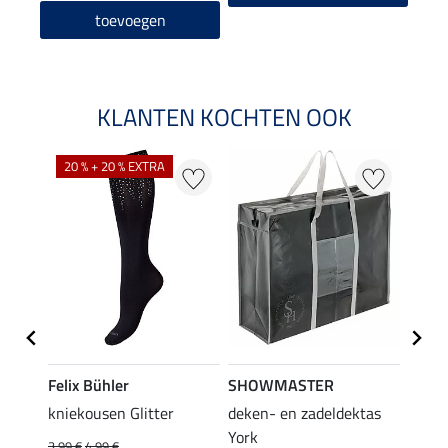
toevoegen
KLANTEN KOCHTEN OOK
20 % + 20 % EXTRA
20 %
Felix Bühler
SHOWMASTER
Felix
root
kniekousen Glitter
deken- en zadeldektas
kniek
York
3,99 €
4,99 €
3,99 €