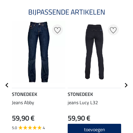
BIJPASSENDE ARTIKELEN
STONEDEEK
STONEDEEK
STO
Jeans Abby
jeans Lucy L32
Jean
59,90 €
59,90 €
59
5.0
4
5.0
toevoegen