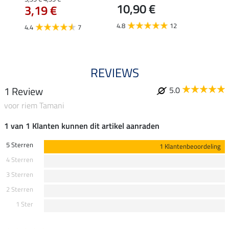
10,90 €
3,19 €
3,1
4.8
12
4.4
7
4.6
REVIEWS
1 Review
5.0
voor riem Tamani
1 van 1 Klanten kunnen dit artikel aanraden
5 Sterren
1 Klantenbeoordeling
4 Sterren
3 Sterren
2 Sterren
1 Ster