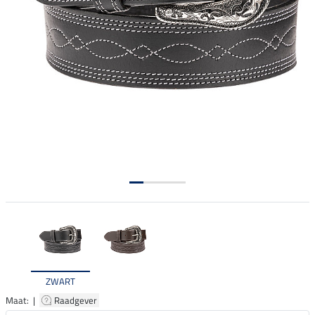
ZWART
Maat: |
Raadgever