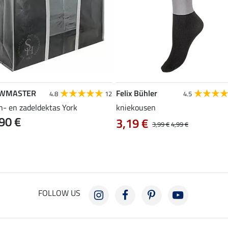
WMASTER
Felix Bühler
4.8
12
4.5
n- en zadeldektas York
kniekousen
90 €
3,19 €
3,99 €
4,99 €
FOLLOW US