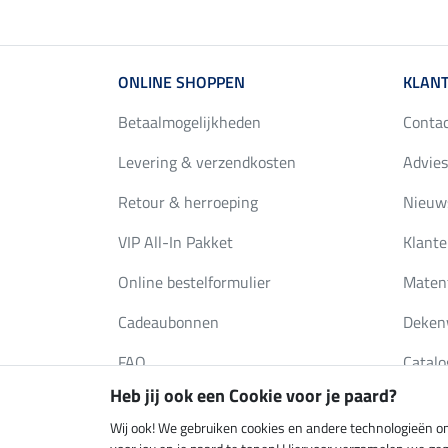
ONLINE SHOPPEN
KLANT
Betaalmogelijkheden
Conta
Levering & verzendkosten
Advies
Retour & herroeping
Nieuws
VIP All-In Pakket
Klante
Online bestelformulier
Maten
Cadeaubonnen
Deken
FAQ
Catalo
Heb jij ook een Cookie voor je paard?
Wij ook! We gebruiken cookies en andere technologieën om
Klimaatneutrale shop
Verzend