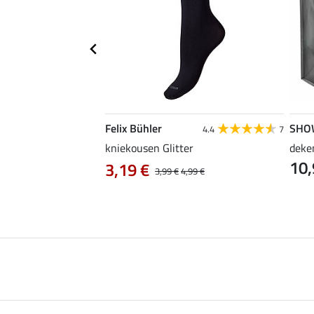
Felix Bühler
SHO
5.0
1
4.4
7
iniger voor caps &
kniekousen Glitter
deke
10,
3,19 €
3,99 €
4,99 €
 € / 1 l)