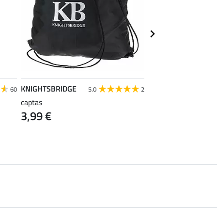
KNIGHTSBRIDGE
SHOWMASTER
60
5.0
2
captas
actieve schuimreinig
3,99 €
protectors
11,90 €
(59,50 € / 1