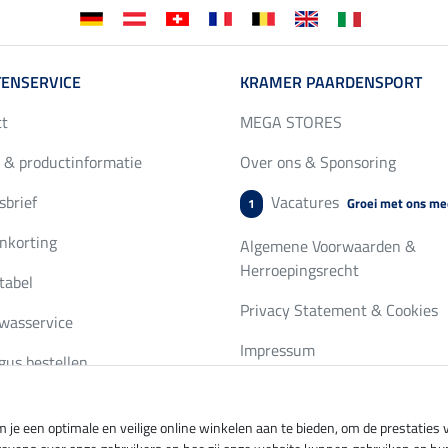
ENSERVICE
KRAMER PAARDENSPORT
ct
MEGA STORES
 & productinformatie
Over ons & Sponsoring
brief
Vacatures
Groei met ons me
1
nkorting
Algemene Voorwaarden &
Herroepingsrecht
tabel
Privacy Statement & Cookies
wasservice
Impressum
gus bestellen
 je een optimale en veilige online winkelen aan te bieden, om de prestatie
ing per
Veilig betalen met