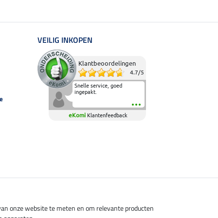
VEILIG INKOPEN
Klantbeoordelingen
4.7
/
5
Snelle service, goed
ingepakt.
e
eKomi
Klantenfeedback
s van onze website te meten en om relevante producten