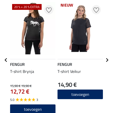
NIEUW
20 % + 20 % EXTRA
FENGUR
FENGUR
FEN
T-shirt Brynja
T-shirt Veikur
zip 
14,90 €
24
15,90 €
19,90 €
12,72 €
5.0
toevoegen
5.0
3
toevoegen