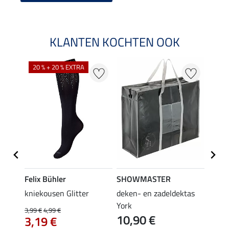
KLANTEN KOCHTEN OOK
20 % + 20 % EXTRA
Felix Bühler
SHOWMASTER
KNIG
root
kniekousen Glitter
deken- en zadeldektas
capta
3,9
York
3,99 €
4,99 €
10,90 €
3,19 €
5.0