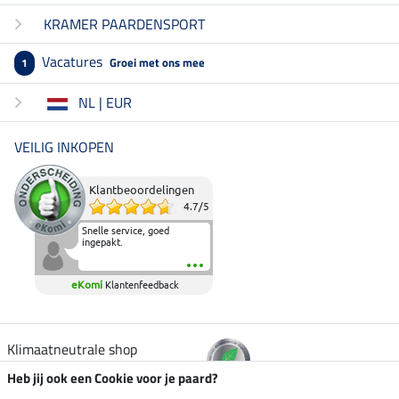
KRAMER PAARDENSPORT
Vacatures
Groei met ons mee
1
NL | EUR
VEILIG INKOPEN
Klantbeoordelingen
4.7
/
5
Snelle service, goed
ingepakt.
eKomi
Klantenfeedback
Klimaatneutrale shop
Heb jij ook een Cookie voor je paard?