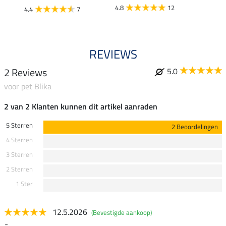
4.8
12
4.4
7
REVIEWS
2 Reviews
5.0
voor pet Blika
2 van 2 Klanten kunnen dit artikel aanraden
5 Sterren
2 Beoordelingen
4 Sterren
3 Sterren
2 Sterren
1 Ster
12.5.2026
(Bevestigde aankoop)
-