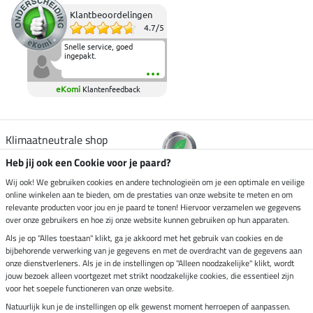
Klantbeoordelingen
4.7
/
5
Snelle service, goed
ingepakt.
eKomi
Klantenfeedback
Klimaatneutrale shop
Heb jij ook een Cookie voor je paard?
Verzending per
Wij ook! We gebruiken cookies en andere technologieën om je een optimale en veilige
online winkelen aan te bieden, om de prestaties van onze website te meten en om
relevante producten voor jou en je paard te tonen! Hiervoor verzamelen we gegevens
over onze gebruikers en hoe zij onze website kunnen gebruiken op hun apparaten.
Veilig betalen met
Als je op "Alles toestaan" klikt, ga je akkoord met het gebruik van cookies en de
bijbehorende verwerking van je gegevens en met de overdracht van de gegevens aan
onze dienstverleners. Als je in de instellingen op "Alleen noodzakelijke" klikt, wordt
jouw bezoek alleen voortgezet met strikt noodzakelijke cookies, die essentieel zijn
voor het soepele functioneren van onze website.
Impressum
Natuurlijk kun je de instellingen op elk gewenst moment herroepen of aanpassen.