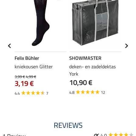
Felix Bühler
SHOWMASTER
Felix
iger
kniekousen Glitter
deken- en zadeldektas
kniek
tors
York
3,99 €
4,99 €
3,99 €
10,90 €
3,19 €
3,1
4.8
12
4.4
7
4.5
REVIEWS
4.0