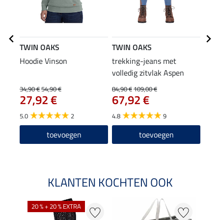
TWIN OAKS
TWIN OAKS
TWI
Hoodie Vinson
trekking-jeans met
ther
volledig zitvlak Aspen
5,9
34,90 €
54,90 €
84,90 €
109,00 €
27,92 €
67,92 €
4.9
5.0
2
4.8
9
toevoegen
toevoegen
KLANTEN KOCHTEN OOK
20 % + 20 % EXTRA
20 %