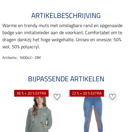
ARTIKELBESCHRIJVING
Warme en trendy muts met omslagbare rand en opgenaaide
badge van imitatieleder aan de voorkant. Comfortabel om te
dragen dankzij het hoge wolgehalte. Unisex en onesize. 50%
wol, 50% polyacryl.
Artikelnr.: 160042--DM
BIJPASSENDE ARTIKELEN
NI
36 % + 20 % EXTRA
22 % + 20 % EXTRA