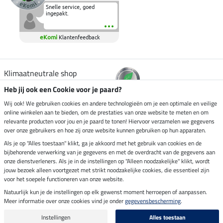
Snelle service, goed
ingepakt.
eKomi
Klantenfeedback
Klimaatneutrale shop
Heb jij ook een Cookie voor je paard?
Verzending per
Wij ook! We gebruiken cookies en andere technologieën om je een optimale en veilige
online winkelen aan te bieden, om de prestaties van onze website te meten en om
relevante producten voor jou en je paard te tonen! Hiervoor verzamelen we gegevens
over onze gebruikers en hoe zij onze website kunnen gebruiken op hun apparaten.
Veilig betalen met
Als je op "Alles toestaan" klikt, ga je akkoord met het gebruik van cookies en de
bijbehorende verwerking van je gegevens en met de overdracht van de gegevens aan
onze dienstverleners. Als je in de instellingen op "Alleen noodzakelijke" klikt, wordt
jouw bezoek alleen voortgezet met strikt noodzakelijke cookies, die essentieel zijn
voor het soepele functioneren van onze website.
Impressum
Natuurlijk kun je de instellingen op elk gewenst moment herroepen of aanpassen.
Meer informatie over onze cookies vind je onder
gegevensbescherming
.
Laatste update op 08.08.2026 om 14:33 uur
Alle prijzen in euro's, incl. BTW, excl. verzendkosten.
Instellingen
Alles toestaan