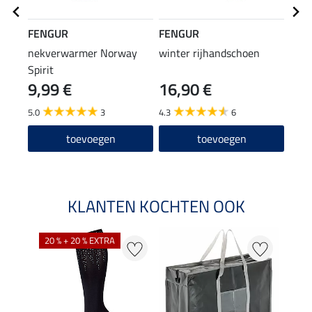
FENGUR
FENGUR
FEN
nekverwarmer Norway
winter rijhandschoen
rij-o
Spirit
9,99 €
16,90 €
19
5.0
3
4.3
6
2.0
toevoegen
toevoegen
KLANTEN KOCHTEN OOK
20 % + 20 % EXTRA