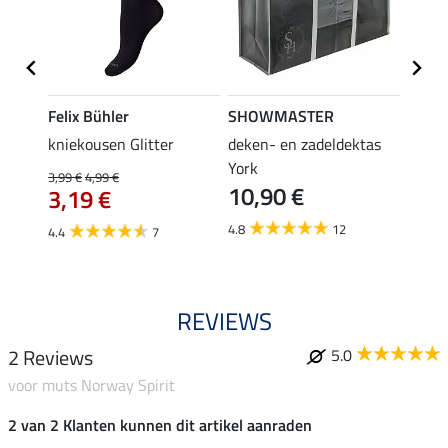
Felix Bühler
SHOWMASTER
KNIG
root
kniekousen Glitter
deken- en zadeldektas
capta
3,9
York
3,99 €
4,99 €
10,90 €
3,19 €
5.0
4.8
12
4.4
7
REVIEWS
2 Reviews
5.0
voor muts Norway Spirit
2 van 2 Klanten kunnen dit artikel aanraden