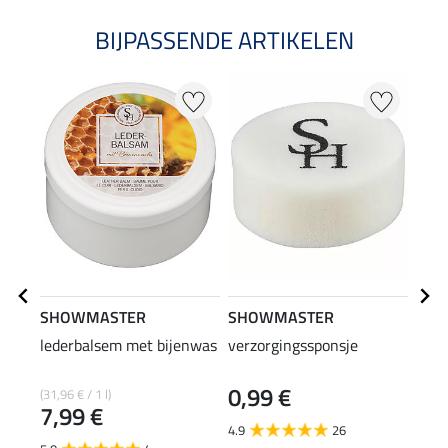
BIJPASSENDE ARTIKELEN
SHOWMASTER
SHOWMASTER
STO
lederbalsem met bijenwas
verzorgingssponsje
hoof
0,99 €
7,9
(31,96 € / 1 l)
7,99 €
4.9
26
4.9