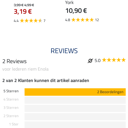
tors
York
3,99 €
4,99 €
3,99 €
10,90 €
3,19 €
3,1
4.8
12
4.4
7
4.5
REVIEWS
2 Reviews
5.0
voor lederen riem Enola
2 van 2 Klanten kunnen dit artikel aanraden
5 Sterren
2 Beoordelingen
4 Sterren
3 Sterren
2 Sterren
1 Ster