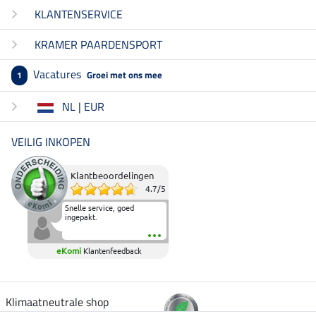
KLANTENSERVICE
KRAMER PAARDENSPORT
Vacatures
Groei met ons mee
1
NL | EUR
VEILIG INKOPEN
Klantbeoordelingen
4.7
/
5
Snelle service, goed
ingepakt.
eKomi
Klantenfeedback
Klimaatneutrale shop