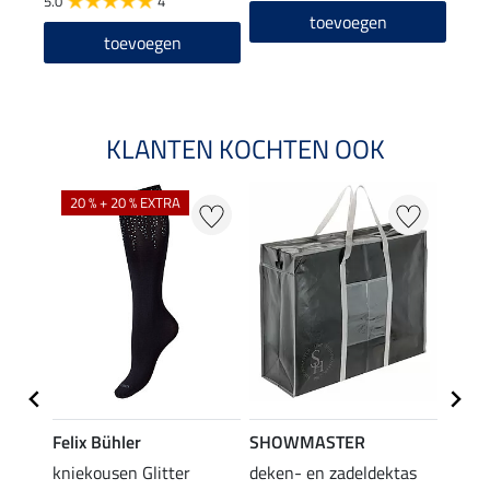
5.0
4
toevoegen
toevoegen
KLANTEN KOCHTEN OOK
20 % + 20 % EXTRA
20 %
Felix Bühler
SHOWMASTER
Felix
iger
kniekousen Glitter
deken- en zadeldektas
kniek