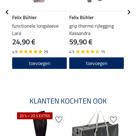
Felix Bühler
Felix Bühler
Feli
functionele longsleeve
grip thermo rijlegging
grip 
Lara
Kassandra
met 
24,90 €
59,90 €
59,90
47
4.9
29
4.5
15
4.2
toevoegen
toevoegen
KLANTEN KOCHTEN OOK
20 % + 20 % EXTRA
20 %