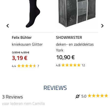
Felix Bühler
SHOWMASTER
Felix
root
kniekousen Glitter
deken- en zadeldektas
kniek
York
3,99 €
4,99 €
3,99 €
10,90 €
3,19 €
3,1
4.8
12
4.4
7
4.5
REVIEWS
3 Reviews
5.0
voor lederen riem Camilla