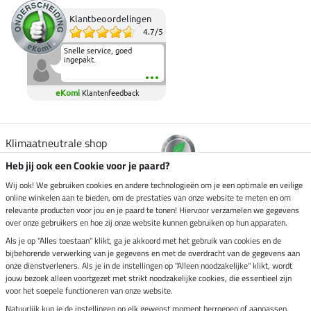
Klantbeoordelingen
4.7
/
5
Snelle service, goed
ingepakt.
eKomi
Klantenfeedback
Klimaatneutrale shop
Heb jij ook een Cookie voor je paard?
Verzending per
Wij ook! We gebruiken cookies en andere technologieën om je een optimale en veilige
online winkelen aan te bieden, om de prestaties van onze website te meten en om
relevante producten voor jou en je paard te tonen! Hiervoor verzamelen we gegevens
over onze gebruikers en hoe zij onze website kunnen gebruiken op hun apparaten.
Veilig betalen met
Als je op "Alles toestaan" klikt, ga je akkoord met het gebruik van cookies en de
bijbehorende verwerking van je gegevens en met de overdracht van de gegevens aan
onze dienstverleners. Als je in de instellingen op "Alleen noodzakelijke" klikt, wordt
jouw bezoek alleen voortgezet met strikt noodzakelijke cookies, die essentieel zijn
voor het soepele functioneren van onze website.
Impressum
Natuurlijk kun je de instellingen op elk gewenst moment herroepen of aanpassen.