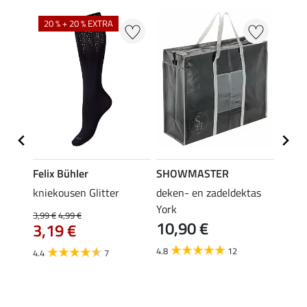
20 % + 20 % EXTRA
Felix Bühler
SHOWMASTER
KNIG
root
kniekousen Glitter
deken- en zadeldektas
capta
3,9
York
3,99 €
4,99 €
10,90 €
3,19 €
5.0
4.8
12
4.4
7