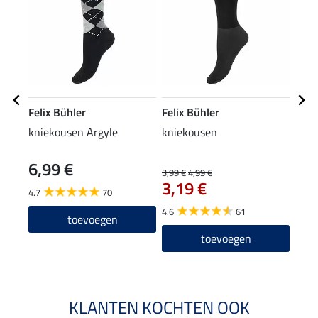
Felix Bühler
Felix Bühler
Feli
kniekousen Argyle
kniekousen
pet 
6,99 €
8,9
3,99 €
4,99 €
3,19 €
4.7
70
4.6
4.6
61
toevoegen
toevoegen
KLANTEN KOCHTEN OOK