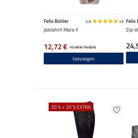
Felix Bühler
Felix
4.8
43
poloshirt Mara II
Zip-s
24,
12,72 €
15,90 €
19,90 €
toevoegen
20 % + 20 % EXTRA