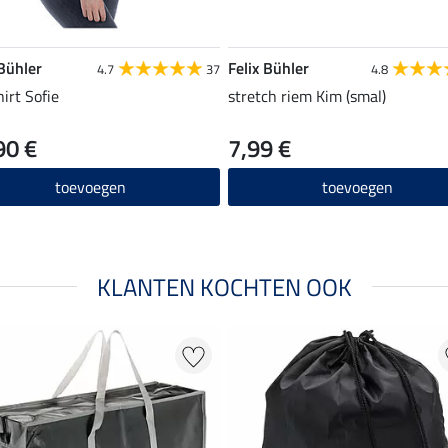
 Bühler
Felix Bühler
4.7
37
4.8
hirt Sofie
stretch riem Kim (smal)
90 €
7,99 €
toevoegen
toevoegen
KLANTEN KOCHTEN OOK