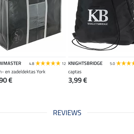
WMASTER
KNIGHTSBRIDGE
4.8
12
5.0
n- en zadeldektas York
captas
90 €
3,99 €
REVIEWS