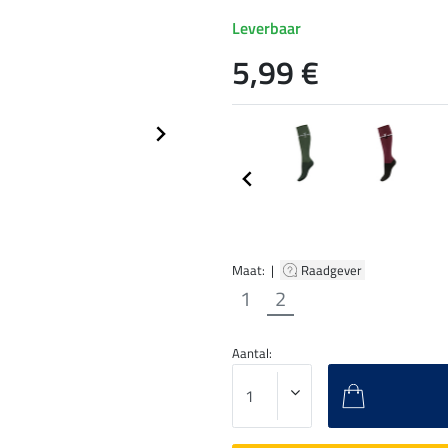
Leverbaar
5,99 €
Maat: |
Raadgever
1
2
Aantal: