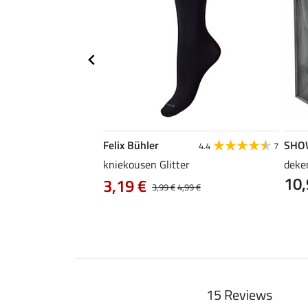
Felix Bühler
SHO
5.0
8
4.4
7
, groot
kniekousen Glitter
deke
10,
3,19 €
3,99 €
4,99 €
15 Reviews