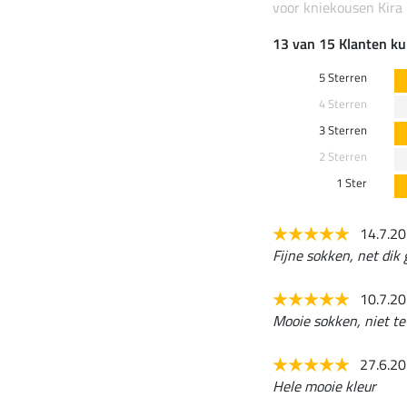
voor kniekousen Kira
13 van 15 Klanten ku
5 Sterren
4 Sterren
3 Sterren
2 Sterren
1 Ster
14.7.2
Fijne sokken, net dik
10.7.2
Mooie sokken, niet te 
27.6.2
Hele mooie kleur