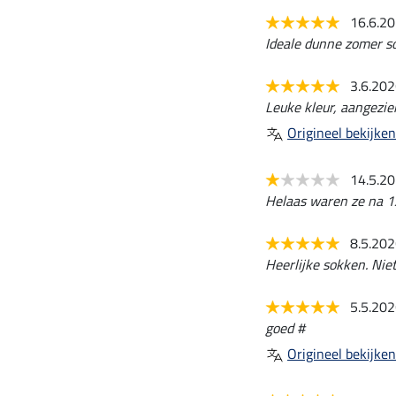
16.6.2
Ideale dunne zomer so
3.6.20
Leuke kleur, aangezien
Origineel bekijken
14.5.2
Helaas waren ze na 1x 
8.5.20
Heerlijke sokken. Niet
5.5.20
goed #
Origineel bekijken