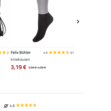
Felix Bühler
Krämer
2
4.6
61
kniekousen
Kramer draagtas, gr
0,99 €
3,19 €
3,99 €
4,99 €
4.6