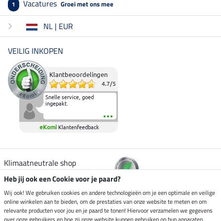
Vacatures
Groei met ons mee
1
NL | EUR
VEILIG INKOPEN
Klantbeoordelingen
4.7
/
5
Snelle service, goed
ingepakt.
eKomi
Klantenfeedback
Klimaatneutrale shop
Heb jij ook een Cookie voor je paard?
Verzending per
Wij ook! We gebruiken cookies en andere technologieën om je een optimale en veilige
online winkelen aan te bieden, om de prestaties van onze website te meten en om
relevante producten voor jou en je paard te tonen! Hiervoor verzamelen we gegevens
over onze gebruikers en hoe zij onze website kunnen gebruiken op hun apparaten.