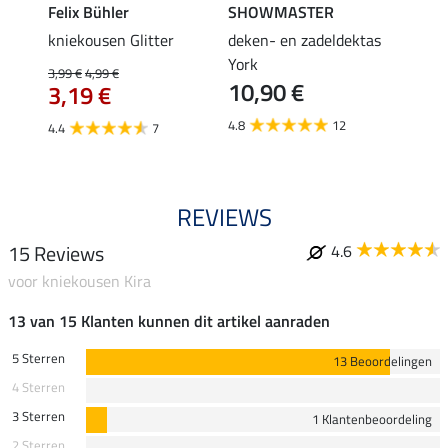
Felix Bühler
SHOWMASTER
KNIG
root
kniekousen Glitter
deken- en zadeldektas
capta
3,9
York
3,99 €
4,99 €
10,90 €
3,19 €
5.0
4.8
12
4.4
7
REVIEWS
15 Reviews
4.6
voor kniekousen Kira
13 van 15 Klanten kunnen dit artikel aanraden
5 Sterren
13 Beoordelingen
4 Sterren
3 Sterren
1 Klantenbeoordeling
2 Sterren