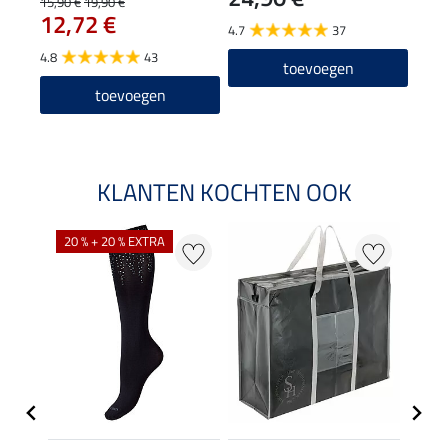
15,90 €
19,90 €
12,72 €
4.7
37
4.8
4.8
43
toevoegen
toevoegen
KLANTEN KOCHTEN OOK
20 % + 20 % EXTRA