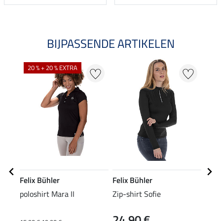
BIJPASSENDE ARTIKELEN
20 % + 20 % EXTRA
Felix Bühler
Felix Bühler
Feli
poloshirt Mara II
Zip-shirt Sofie
stre
24,90 €
7,9