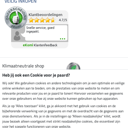
VEILIG INKOPEN
Klantbeoordelingen
4.7
/
5
Snelle service, goed
ingepakt.
eKomi
Klantenfeedback
Klimaatneutrale shop
Heb jij ook een Cookie voor je paard?
Verzending per
Wij ook! We gebruiken cookies en andere technologieën om je een optimale en veilige
online winkelen aan te bieden, om de prestaties van onze website te meten en om
relevante producten voor jou en je paard te tonen! Hiervoor verzamelen we gegevens
over onze gebruikers en hoe zij onze website kunnen gebruiken op hun apparaten.
Veilig betalen met
Als je op "Alles toestaan" klikt, ga je akkoord met het gebruik van cookies en de
bijbehorende verwerking van je gegevens en met de overdracht van de gegevens aan
onze dienstverleners. Als je in de instellingen op "Alleen noodzakelijke" klikt, wordt
jouw bezoek alleen voortgezet met strikt noodzakelijke cookies, die essentieel zijn
voor het soepele functioneren van onze website.
Impressum