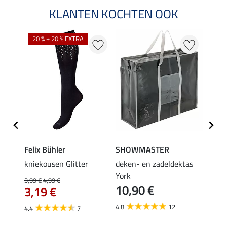
KLANTEN KOCHTEN OOK
20 % + 20 % EXTRA
Felix Bühler
SHOWMASTER
KNIG
root
kniekousen Glitter
deken- en zadeldektas
capta
3,9
York
3,99 €
4,99 €
10,90 €
3,19 €
5.0
4.8
12
4.4
7