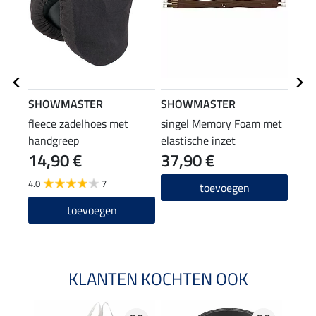
SHOWMASTER
SHOWMASTER
CLA
fleece zadelhoes met
singel Memory Foam met
zade
handgreep
elastische inzet
14,90 €
37,90 €
9,9
4.0
7
4.8
toevoegen
toevoegen
KLANTEN KOCHTEN OOK