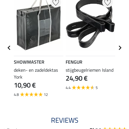
SHOWMASTER
FENGUR
SHO
hoes
deken- en zadeldektas
stijgbeugelriemen Island
teddy
24,90 €
York
stijg
10,90 €
6,9
4.4
5
4.8
12
5.0
REVIEWS