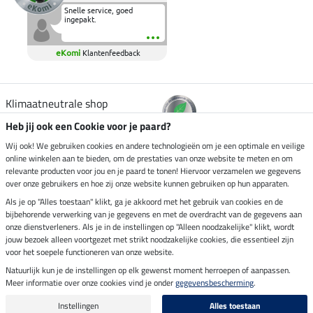
Snelle service, goed
ingepakt.
eKomi
Klantenfeedback
Klimaatneutrale shop
Heb jij ook een Cookie voor je paard?
Verzending per
Wij ook! We gebruiken cookies en andere technologieën om je een optimale en veilige
online winkelen aan te bieden, om de prestaties van onze website te meten en om
relevante producten voor jou en je paard te tonen! Hiervoor verzamelen we gegevens
over onze gebruikers en hoe zij onze website kunnen gebruiken op hun apparaten.
Veilig betalen met
Als je op "Alles toestaan" klikt, ga je akkoord met het gebruik van cookies en de
bijbehorende verwerking van je gegevens en met de overdracht van de gegevens aan
onze dienstverleners. Als je in de instellingen op "Alleen noodzakelijke" klikt, wordt
jouw bezoek alleen voortgezet met strikt noodzakelijke cookies, die essentieel zijn
Impressum
voor het soepele functioneren van onze website.
Natuurlijk kun je de instellingen op elk gewenst moment herroepen of aanpassen.
Meer informatie over onze cookies vind je onder
gegevensbescherming
.
Laatste update op 07.08.2026 om 03:03 uur
Alle prijzen in euro's, incl. BTW, excl. verzendkosten.
Instellingen
Alles toestaan