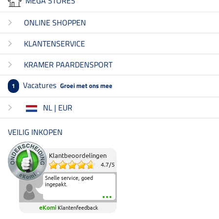
MEGA STORES
ONLINE SHOPPEN
KLANTENSERVICE
KRAMER PAARDENSPORT
Vacatures
Groei met ons mee
1
NL | EUR
VEILIG INKOPEN
Klantbeoordelingen
4.7
/
5
Snelle service, goed
ingepakt.
eKomi
Klantenfeedback