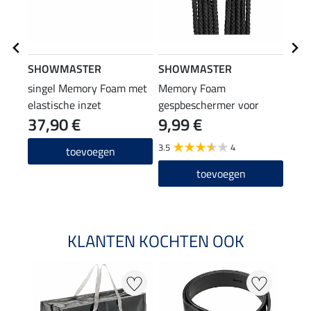
SHOWMASTER
SHOWMASTER
CLA
singel Memory Foam met
Memory Foam
stij
elastische inzet
gespbeschermer voor
Spar
37,90 €
9,99 €
27
korte singels
3.5
4
2.5
toevoegen
toevoegen
KLANTEN KOCHTEN OOK