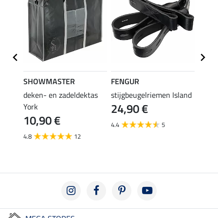
SHOWMASTER
FENGUR
SHO
hoes
deken- en zadeldektas
stijgbeugelriemen Island
teddy
24,90 €
York
stijg
10,90 €
6,9
4.4
5
4.8
12
5.0