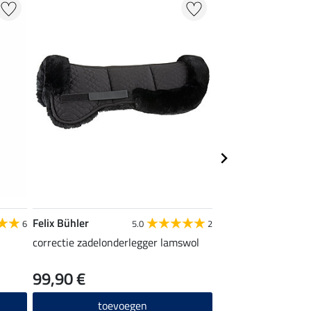
Felix Bühler
Felix Bühler
6
5.0
2
correctie zadelonderlegger lamswol
lamswol beschermer
neusriem
99,90 €
7,99 €
toevoegen
toevo