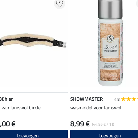
 Bühler
SHOWMASTER
4.8
l van lamswol Circle
wasmiddel voor lamswol
,00 €
8,99 €
(44,95 € / 1 l)
toevoegen
toevoegen