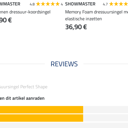
WMASTER
SHOWMASTER
4.8
4
4.7
enen dressuur-koordsingel
Memory Foam dressuursingel m
90 €
elastische inzetten
36,90 €
REVIEWS
suursingel Perfect Shape
en dit artikel aanraden