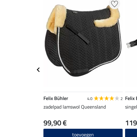
Felix Bühler
Felix
4.0
2
zadelpad lamswol Queensland
singe
99,90 €
119
toevoegen