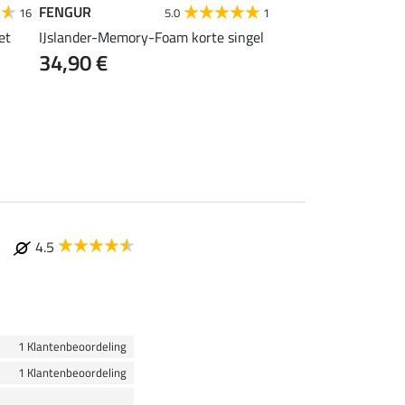
FENGUR
SHOWMASTER
16
5.0
1
et
IJslander-Memory-Foam korte singel
Memory Foam korte 
34,90 €
Freedom zonder elas
inzetstukken
37,90 €
4.5
1 Klantenbeoordeling
1 Klantenbeoordeling