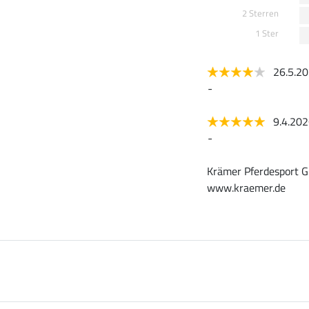
2 Sterren
1 Ster
26.5.2
-
9.4.20
-
Krämer Pferdesport G
www.kraemer.de