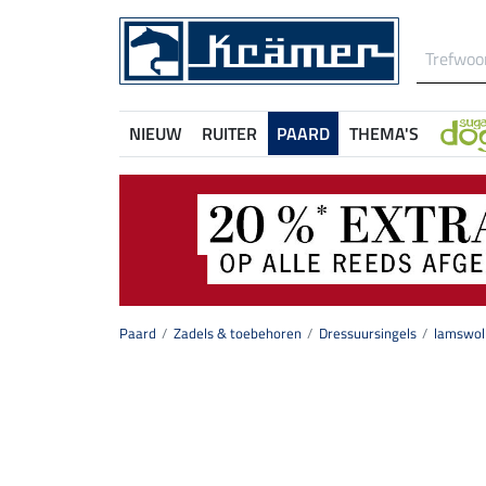
NIEUW
RUITER
PAARD
THEMA'S
Paard
Zadels & toebehoren
Dressuursingels
lamswoll