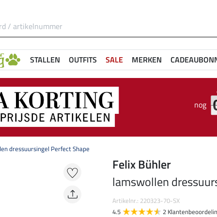
STALLEN
OUTFITS
SALE
MERKEN
CADEAUBON
nog
en dressuursingel Perfect Shape
Felix Bühler
lamswollen dressuurs
Artikelnr.: 220323-70-SX
4.5
2 Klantenbeoordeli