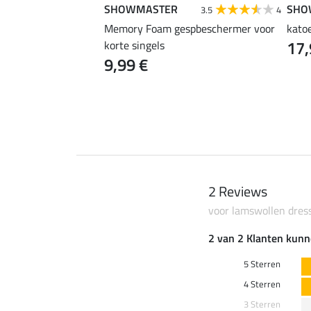
SHOWMASTER
SHO
5.0
4
3.5
4
te singel Elbow
Memory Foam gespbeschermer voor
kato
17,
elastische
korte singels
9,99 €
2 Reviews
voor lamswollen dres
2 van 2 Klanten kunn
5 Sterren
4 Sterren
3 Sterren