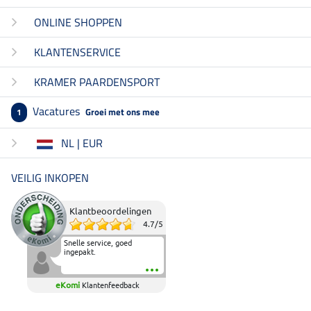
ONLINE SHOPPEN
KLANTENSERVICE
KRAMER PAARDENSPORT
Vacatures
Groei met ons mee
1
NL | EUR
VEILIG INKOPEN
Klantbeoordelingen
4.7
/
5
Snelle service, goed
ingepakt.
eKomi
Klantenfeedback