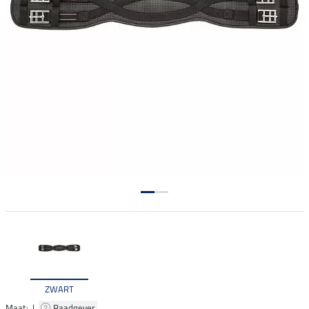
ZWART
Maat: |
Raadgever