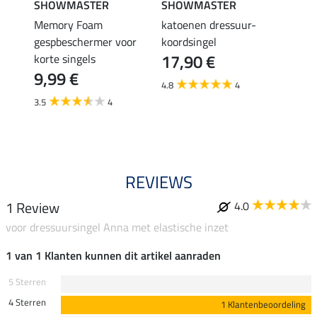
SHOWMASTER
SHOWMASTER
SHO
e
Memory Foam
katoenen dressuur-
Memo
dom
gespbeschermer voor
koordsingel
dress
17,90 €
korte singels
elast
9,99 €
36,
4.8
4
3.5
4
4.7
REVIEWS
1 Review
4.0
voor dressuursingel Anna met elastische inzet
1 van 1 Klanten kunnen dit artikel aanraden
5 Sterren
4 Sterren
1 Klantenbeoordeling