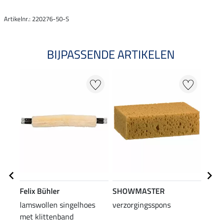
Artikelnr.: 220276-50-S
BIJPASSENDE ARTIKELEN
Felix Bühler
SHOWMASTER
Kra
lamswollen singelhoes
verzorgingsspons
klap
met klittenband