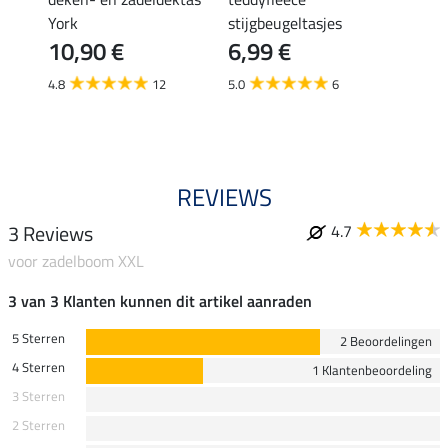
12,
or
York
stijgbeugeltasjes
10,90 €
6,99 €
5.0
4.8
12
5.0
6
REVIEWS
3 Reviews
4.7
voor zadelboom XXL
3 van 3 Klanten kunnen dit artikel aanraden
5 Sterren
2 Beoordelingen
4 Sterren
1 Klantenbeoordeling
3 Sterren
2 Sterren