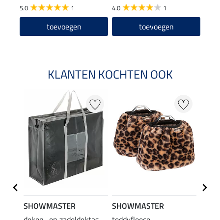
5.0
1
4.0
1
toevoegen
toevoegen
KLANTEN KOCHTEN OOK
SHOWMASTER
SHOWMASTER
SHO
deken- en zadeldektas
teddyfleece
teddy