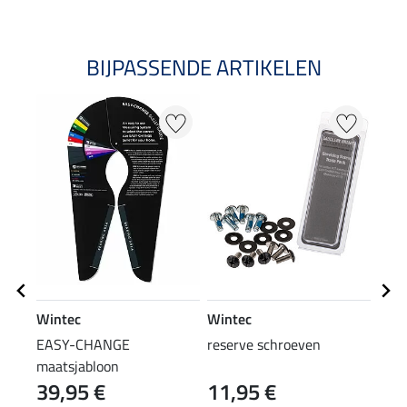
BIJPASSENDE ARTIKELEN
Wintec
Wintec
Win
EASY-CHANGE
reserve schroeven
500 
maatsjabloon
HAR
39,95 €
11,95 €
88