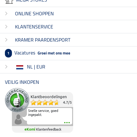
ONLINE SHOPPEN
KLANTENSERVICE
KRAMER PAARDENSPORT
Vacatures
Groei met ons mee
1
NL | EUR
VEILIG INKOPEN
Klantbeoordelingen
4.7
/
5
Snelle service, goed
ingepakt.
eKomi
Klantenfeedback