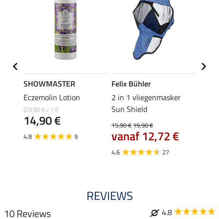
SHOWMASTER
Felix Bühler
SHO
Eczemolin Lotion
2 in 1 vliegenmasker
oorne
Sun Shield
(29,80 € / 1 l)
5,49 €
14,90 €
4,3
15,90 €
19,90 €
vanaf 12,72 €
4.8
9
4.0
4.6
27
REVIEWS
10 Reviews
4.8