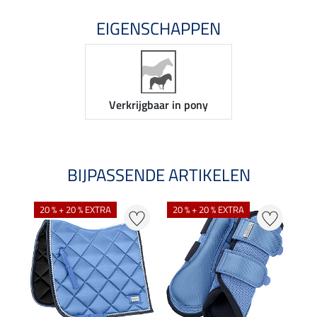
EIGENSCHAPPEN
Verkrijgbaar in pony
BIJPASSENDE ARTIKELEN
20 % + 20 % EXTRA
20 % + 20 % EXTRA
25