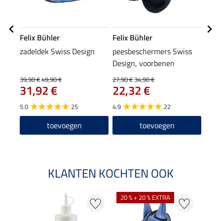
Felix Bühler
Felix Bühler
Feli
zadeldek Swiss Design
peesbeschermers Swiss
pees
Design, voorbenen
Desi
39,90 €
49,90 €
27,90 €
34,90 €
29,90
31,92 €
22,32 €
23
5.0
25
4.9
22
5.0
toevoegen
toevoegen
KLANTEN KOCHTEN OOK
20 % + 20 % EXTRA
21 %