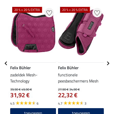
20 % + 20 % EXTRA
20 % + 20 % EXTRA
25
Felix Bühler
Felix Bühler
Feli
zadeldek Mesh-
functionele
func
Technology
peesbeschermers Mesh
pees
Technology (voorbenen)
Tech
39,90 €
49,90 €
27,90 €
34,90 €
29,90
31,92 €
22,32 €
23
4.5
6
4.7
3
5.0
toevoegen
toevoegen