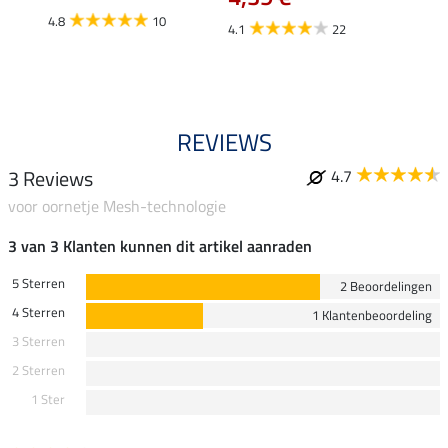
van
4.8
10
4.1
22
4.0
REVIEWS
3 Reviews
4.7
voor oornetje Mesh-technologie
3 van 3 Klanten kunnen dit artikel aanraden
5 Sterren
2 Beoordelingen
4 Sterren
1 Klantenbeoordeling
3 Sterren
2 Sterren
1 Ster