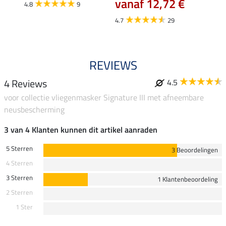
vanaf 12,72 €
4.8
9
4.0
4.7
29
REVIEWS
4 Reviews
4.5
voor collectie vliegenmasker Signature III met afneembare
neusbescherming
3 van 4 Klanten kunnen dit artikel aanraden
5 Sterren
3 Beoordelingen
4 Sterren
3 Sterren
1 Klantenbeoordeling
2 Sterren
1 Ster