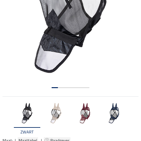
ZWART
Maat: |
Maattabel
|
Raadgever