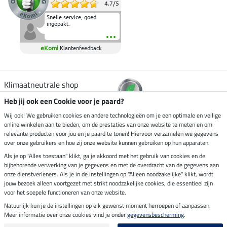
4.7
/
5
Snelle service, goed
ingepakt.
eKomi
Klantenfeedback
Klimaatneutrale shop
Heb jij ook een Cookie voor je paard?
Verzending per
Wij ook! We gebruiken cookies en andere technologieën om je een optimale en veilige
online winkelen aan te bieden, om de prestaties van onze website te meten en om
relevante producten voor jou en je paard te tonen! Hiervoor verzamelen we gegevens
over onze gebruikers en hoe zij onze website kunnen gebruiken op hun apparaten.
Veilig betalen met
Als je op "Alles toestaan" klikt, ga je akkoord met het gebruik van cookies en de
bijbehorende verwerking van je gegevens en met de overdracht van de gegevens aan
onze dienstverleners. Als je in de instellingen op "Alleen noodzakelijke" klikt, wordt
jouw bezoek alleen voortgezet met strikt noodzakelijke cookies, die essentieel zijn
voor het soepele functioneren van onze website.
Impressum
Natuurlijk kun je de instellingen op elk gewenst moment herroepen of aanpassen.
Meer informatie over onze cookies vind je onder
gegevensbescherming
.
Laatste update op 07.08.2026 om 14:39 uur