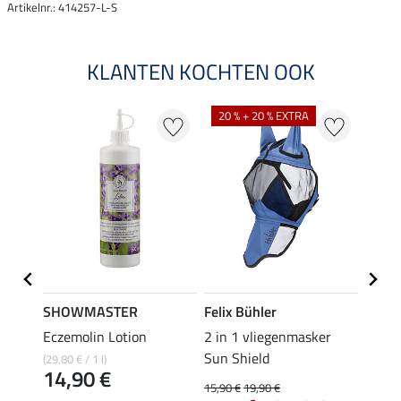
Artikelnr.: 414257-L-S
KLANTEN KOCHTEN OOK
20 % + 20 % EXTRA
21 %
SHOWMASTER
Felix Bühler
SHO
er
Eczemolin Lotion
2 in 1 vliegenmasker
oorne
Sun Shield
(29,80 € / 1 l)
5,49 €
14,90 €
4,3
15,90 €
19,90 €