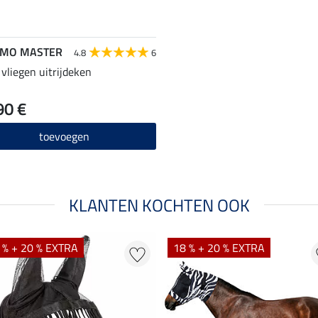
RMO MASTER
4.8
6
 vliegen uitrijdeken
90 €
toevoegen
KLANTEN KOCHTEN OOK
 % + 20 % EXTRA
18 % + 20 % EXTRA