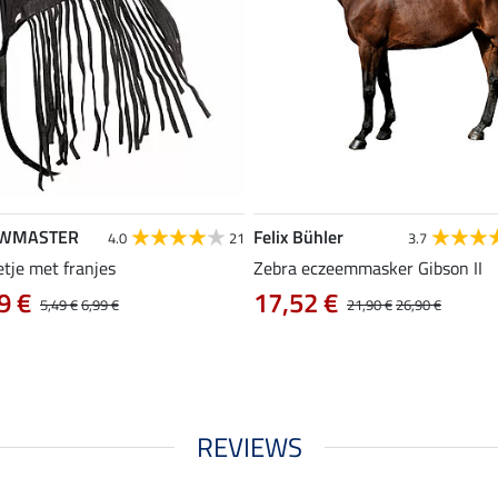
WMASTER
Felix Bühler
4.0
21
3.7
tje met franjes
Zebra eczeemmasker Gibson II
9 €
17,52 €
5,49 €
6,99 €
21,90 €
26,90 €
REVIEWS