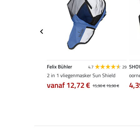
Felix Bühler
SHO
4.8
12
4.7
29
asic Ear-Free
2 in 1 vliegenmasker Sun Shield
oorne
0 €
vanaf 12,72 €
4,3
14,90 €
15,90 €
19,90 €