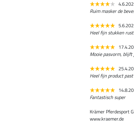
4.6.20
Ruim masker de beves
5.6.20
Heel fijn stukken rust
17.4.2
Mooie pasvorm, blijft
25.4.2
Heel fijn product past
14.8.2
Fantastisch super
Krämer Pferdesport G
www.kraemer.de