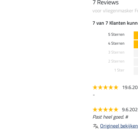
7 Reviews
voor vliegenmasker F
7 van 7 Klanten kunn
5 Sterren
4 Sterren
3 Sterren
2 Sterren
1 Ster
19.6.2
-
9.6.20
Past heel goed. #
Origineel bekijken