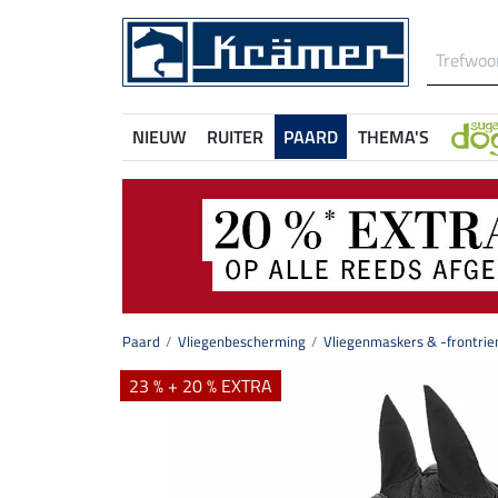
NIEUW
RUITER
PAARD
THEMA'S
Paard
Vliegenbescherming
Vliegenmaskers & -frontri
23 % + 20 % EXTRA