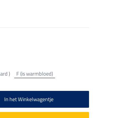
aard )
F (is warmbloed)
In het Winkelwagentje