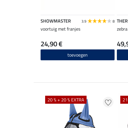
SHOWMASTER
THE
3.9
8
voortuig met franjes
zebra
24,90 €
49,
toevoegen
20 % + 20 % EXTRA
21