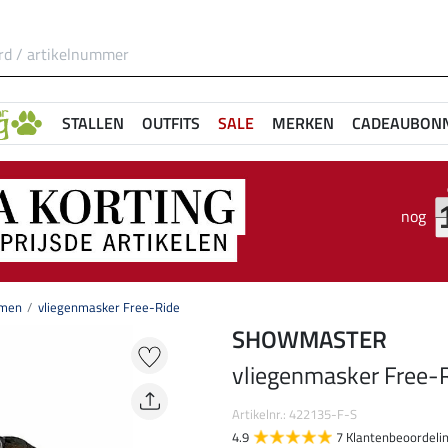
STALLEN
OUTFITS
SALE
MERKEN
CADEAUBON
nog
emen
vliegenmasker Free-Ride
SHOWMASTER
vliegenmasker Free-
Artikelnr.: 422135-F-S
4.9
7 Klantenbeoordeli