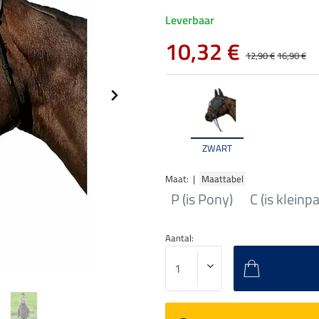
Leverbaar
10,32 €
12,90 €
16,90 €
ZWART
Maat: |
Maattabel
P (is Pony)
C (is kleinp
Aantal: