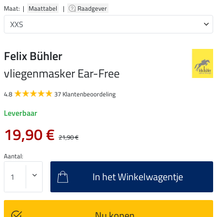
Maat: |
Maattabel
|
Raadgever
Felix Bühler
vliegenmasker Ear-Free
4.8
37 Klantenbeoordeling
Leverbaar
19,90 €
21,90 €
Aantal:
In het Winkelwagentje
Nu kopen