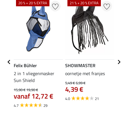
20 % + 20 % EXTRA
21 % + 20 % EXTRA
18 %
Felix Bühler
SHOWMASTER
Felix
c Ear-
2 in 1 vliegenmasker
oornetje met franjes
Zebra
Sun Shield
Gibson
5,49 €
6,99 €
4,39 €
15,90 €
19,90 €
21,90 
vanaf 12,72 €
17,
4.0
21
4.7
29
3.7