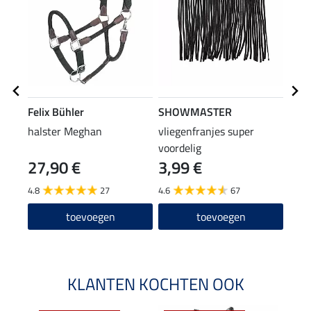
Felix Bühler
SHOWMASTER
Feli
halster Meghan
vliegenfranjes super
vlie
voordelig
27,90 €
3,99 €
19
4.8
27
4.6
67
4.8
toevoegen
toevoegen
KLANTEN KOCHTEN OOK