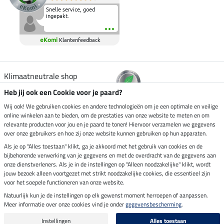
Snelle service, goed
ingepakt.
eKomi
Klantenfeedback
Klimaatneutrale shop
Heb jij ook een Cookie voor je paard?
Verzending per
Wij ook! We gebruiken cookies en andere technologieën om je een optimale en veilige
online winkelen aan te bieden, om de prestaties van onze website te meten en om
relevante producten voor jou en je paard te tonen! Hiervoor verzamelen we gegevens
over onze gebruikers en hoe zij onze website kunnen gebruiken op hun apparaten.
Veilig betalen met
Als je op "Alles toestaan" klikt, ga je akkoord met het gebruik van cookies en de
bijbehorende verwerking van je gegevens en met de overdracht van de gegevens aan
onze dienstverleners. Als je in de instellingen op "Alleen noodzakelijke" klikt, wordt
jouw bezoek alleen voortgezet met strikt noodzakelijke cookies, die essentieel zijn
voor het soepele functioneren van onze website.
Impressum
Natuurlijk kun je de instellingen op elk gewenst moment herroepen of aanpassen.
Meer informatie over onze cookies vind je onder
gegevensbescherming
.
Laatste update op 06.08.2026 om 14:39 uur
Alle prijzen in euro's, incl. BTW, excl. verzendkosten.
Instellingen
Alles toestaan