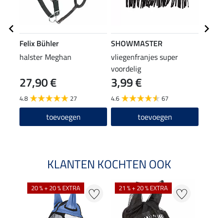
Felix Bühler
SHOWMASTER
Feli
halster Meghan
vliegenfranjes super
vlie
voordelig
27,90 €
3,99 €
19
4.8
27
4.6
67
4.8
toevoegen
toevoegen
KLANTEN KOCHTEN OOK
20 % + 20 % EXTRA
21 % + 20 % EXTRA
18 %