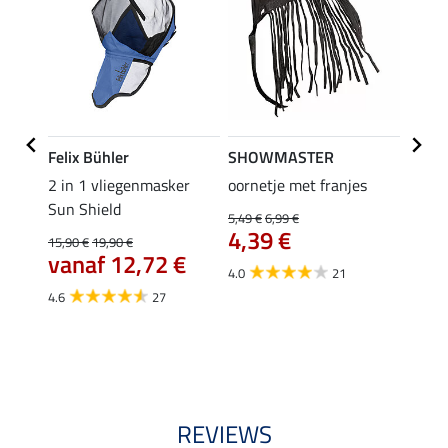
Felix Bühler
SHOWMASTER
Felix
c Ear-
2 in 1 vliegenmasker
oornetje met franjes
Zebra
Sun Shield
Gibson
5,49 €
6,99 €
4,39 €
15,90 €
19,90 €
21,90 
€
vanaf 12,72 €
17,
4.0
21
4.6
27
3.7
REVIEWS