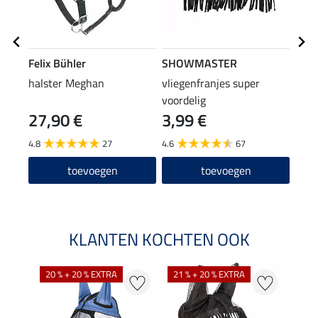
Felix Bühler
SHOWMASTER
Feli
halster Meghan
vliegenfranjes super
vlie
voordelig
27,90 €
3,99 €
19
4.8
27
4.6
67
4.8
toevoegen
toevoegen
KLANTEN KOCHTEN OOK
20 % + 20 % EXTRA
21 % + 20 % EXTRA
18 %