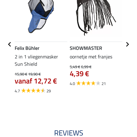
Felix Bühler
SHOWMASTER
Felix
c Ear-
2 in 1 vliegenmasker
oornetje met franjes
Zebra
Sun Shield
Gibson
5,49 €
6,99 €
4,39 €
15,90 €
19,90 €
21,90 
€
vanaf 12,72 €
17,
4.0
21
4.7
29
3.7
REVIEWS