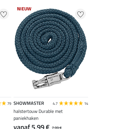
NIEUW
SHOWMASTER
79
4.7
14
halstertouw Durable met
paniekhaken
vanaf 5,99 €
7,99 €