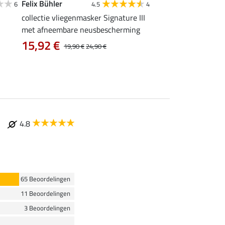
Felix Bühler
Felix Bühler
6
4.5
4
4
collectie vliegenmasker Signature III
vliegenmasker Basic
14,90 €
met afneembare neusbescherming
15,92 €
19,90 €
24,90 €
4.8
65 Beoordelingen
11 Beoordelingen
3 Beoordelingen