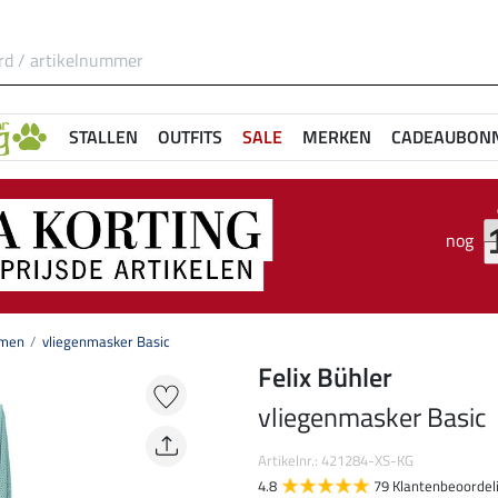
STALLEN
OUTFITS
SALE
MERKEN
CADEAUBON
nog
emen
vliegenmasker Basic
Felix Bühler
vliegenmasker Basic
Artikelnr.: 421284-XS-KG
4.8
79 Klantenbeoordel