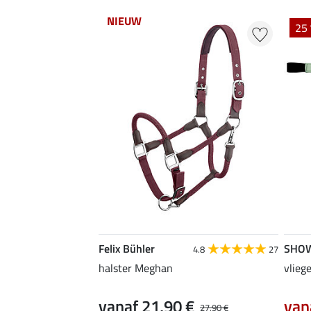
NIEUW
25 
Felix Bühler
SHO
4.8
27
halster Meghan
vlieg
vanaf 21,90 €
van
27,90 €