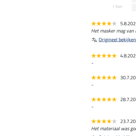
1 Ster
5.8.20
Het masker mag van mi
Origineel bekijken
4.8.20
-
30.7.2
-
28.7.2
-
23.7.2
Het materiaal was goe