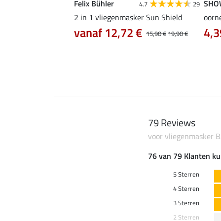
Felix Bühler
SHO
4.8
12
4.7
29
asic Ear-Free
2 in 1 vliegenmasker Sun Shield
oorne
vanaf 12,72 €
4,3
15,90 €
19,90 €
79 Reviews
voor vliegenmasker B
76 van 79 Klanten ku
5 Sterren
4 Sterren
3 Sterren
2 Sterren