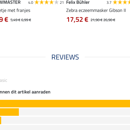
WMASTER
Felix Bühler
4.0
21
3.7
tje met franjes
Zebra eczeemmasker Gibson II
9 €
17,52 €
5,49 €
6,99 €
21,90 €
26,90 €
REVIEWS
asic
nnen dit artikel aanraden