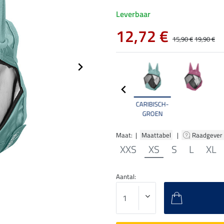
Leverbaar
12,72 €
15,90 €
19,90 €
CARIBISCH-
GROEN
Maat: |
Maattabel
|
Raadgever
XXS
XS
S
L
XL
Aantal: