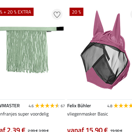
% + 20 % EXTRA
20 %
WMASTER
Felix Bühler
4.6
67
4.8
enfranjes super voordelig
vliegenmasker Basic
af 2,39 €
vanaf 15,90 €
2,99 €
3,99 €
19,90 €