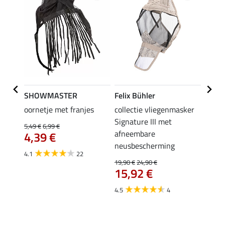
SHOWMASTER
Felix Bühler
Felix
tch
oornetje met franjes
collectie vliegenmasker
Zebra
Signature III met
Gibson
5,49 €
6,99 €
afneembare
4,39 €
21,90 
neusbescherming
17,
4.1
22
€
19,90 €
24,90 €
3.7
15,92 €
4.5
4