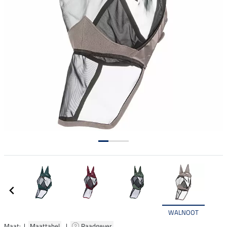
WALNOOT
Maat: |
Maattabel
|
Raadgever