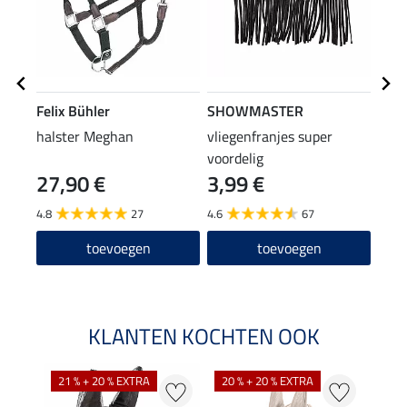
Felix Bühler
SHOWMASTER
Feli
halster Meghan
vliegenfranjes super
vlie
voordelig
27,90 €
3,99 €
19
4.8
27
4.6
67
4.8
toevoegen
toevoegen
KLANTEN KOCHTEN OOK
21 % + 20 % EXTRA
20 % + 20 % EXTRA
18 %