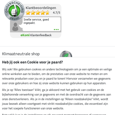
Klantbeoordelingen
4.7
/
5
Snelle service, goed
ingepakt.
eKomi
Klantenfeedback
Klimaatneutrale shop
Heb jij ook een Cookie voor je paard?
Verzending per
Wij ook! We gebruiken cookies en andere technologieën om je een optimale en veilige
online winkelen aan te bieden, om de prestaties van onze website te meten en om
relevante producten voor jou en je paard te tonen! Hiervoor verzamelen we gegevens
over onze gebruikers en hoe zij onze website kunnen gebruiken op hun apparaten.
Veilig betalen met
Als je op "Alles toestaan" klikt, ga je akkoord met het gebruik van cookies en de
bijbehorende verwerking van je gegevens en met de overdracht van de gegevens aan
onze dienstverleners. Als je in de instellingen op "Alleen noodzakelijke" klikt, wordt
jouw bezoek alleen voortgezet met strikt noodzakelijke cookies, die essentieel zijn
voor het soepele functioneren van onze website.
Impressum
Natuurlijk kun je de instellingen op elk gewenst moment herroepen of aanpassen.