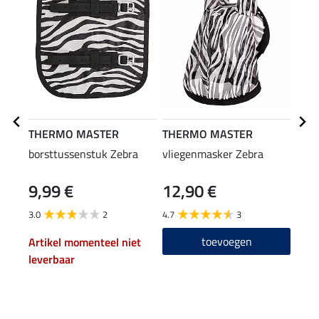
THERMO MASTER
THERMO MASTER
THE
borsttussenstuk Zebra
vliegenmasker Zebra
zebr
9,99 €
12,90 €
49
3.0
2
4.7
3
4.9
toevoegen
Artikel momenteel niet
leverbaar