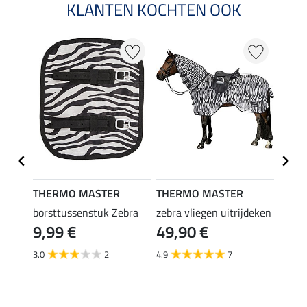
KLANTEN KOCHTEN OOK
THERMO MASTER
THERMO MASTER
THER
borsttussenstuk Zebra
zebra vliegen uitrijdeken
vlieg
9,99 €
49,90 €
Combo
59,
3.0
2
4.9
7
4.6