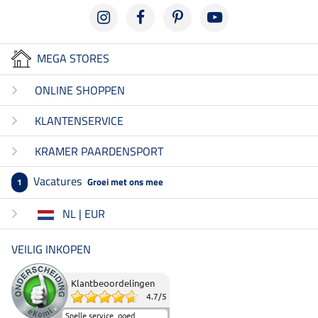
MEGA STORES
ONLINE SHOPPEN
KLANTENSERVICE
KRAMER PAARDENSPORT
Vacatures
Groei met ons mee
1
NL | EUR
VEILIG INKOPEN
Klantbeoordelingen
4.7
/
5
Snelle service, goed