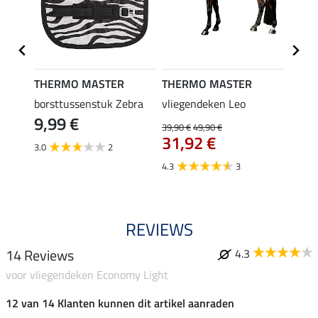
THERMO MASTER
THERMO MASTER
THER
 Fluga
borsttussenstuk Zebra
vliegendeken Leo
zebra
9,99 €
49,
39,90 €
49,90 €
31,92 €
3.0
2
4.9
4.3
3
REVIEWS
14 Reviews
4.3
voor vliegendeken Economy Light
12 van 14 Klanten kunnen dit artikel aanraden