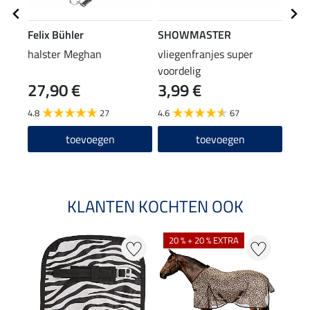
Felix Bühler
SHOWMASTER
SHO
halster Meghan
vliegenfranjes super
hals
voordelig
pani
27,90 €
3,99 €
7,9
4.8
27
4.6
67
4.7
toevoegen
toevoegen
KLANTEN KOCHTEN OOK
20 % + 20 % EXTRA