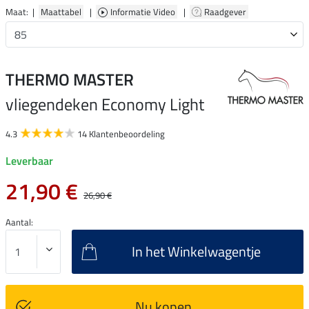
Maat: |
Maattabel
|
Informatie Video
|
Raadgever
THERMO MASTER
vliegendeken Economy Light
4.3
14 Klantenbeoordeling
Leverbaar
21,90 €
26,90 €
Aantal:
In het Winkelwagentje
Nu kopen