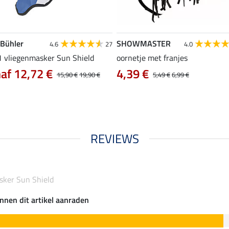
 Bühler
SHOWMASTER
4.6
27
4.0
 1 vliegenmasker Sun Shield
oornetje met franjes
af 12,72 €
4,39 €
15,90 €
19,90 €
5,49 €
6,99 €
REVIEWS
sker Sun Shield
nnen dit artikel aanraden