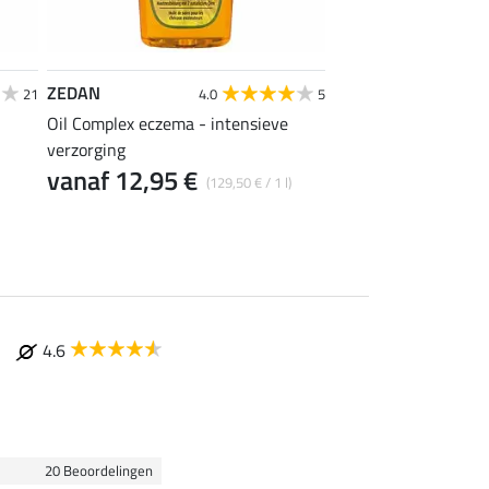
ZEDAN
SHOWMASTER
21
4.0
5
Oil Complex eczema - intensieve
Eczemolin spray
15,90 €
verzorging
(31,80 € / 1
vanaf 12,95 €
(129,50 € / 1 l)
4.6
20 Beoordelingen