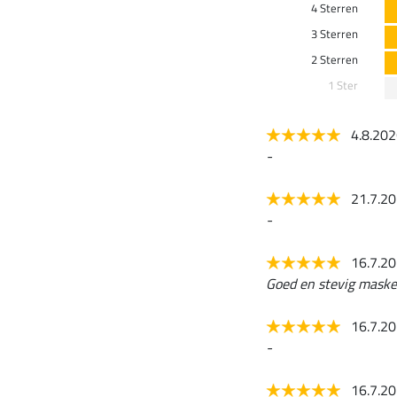
4 Sterren
3 Sterren
2 Sterren
1 Ster
4.8.20
-
21.7.2
-
16.7.2
Goed en stevig masker,
16.7.2
-
16.7.2