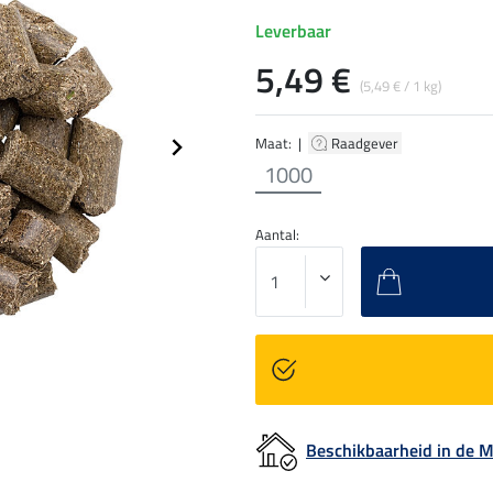
Leverbaar
5,49 €
(5,49 € / 1 kg)
Maat: |
Raadgever
1000
Aantal:
Beschikbaarheid in de