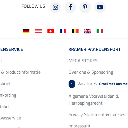
FOLLOW US
ENSERVICE
KRAMER PAARDENSPORT
ct
MEGA STORES
 & productinformatie
Over ons & Sponsoring
brief
Vacatures
Groei met ons me
1
nkorting
Algemene Voorwaarden &
Herroepingsrecht
tabel
Privacy Statement & Cookies
wasservice
Impressum