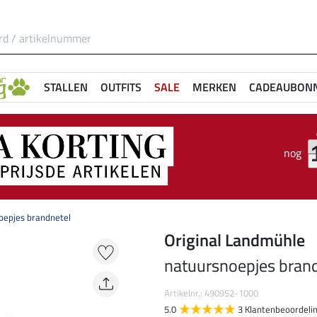
STALLEN
OUTFITS
SALE
MERKEN
CADEAUBON
nog
oepjes brandnetel
Original Landmühle
natuursnoepjes bran
Artikelnr.: 490952-1000
5.0
3 Klantenbeoordeli