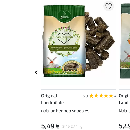
Original
Origi
5.0
4
Landmühle
Land
natuur hennep snoepjes
Natuu
5,49 €
5,4
(5,49 € / 1 kg)