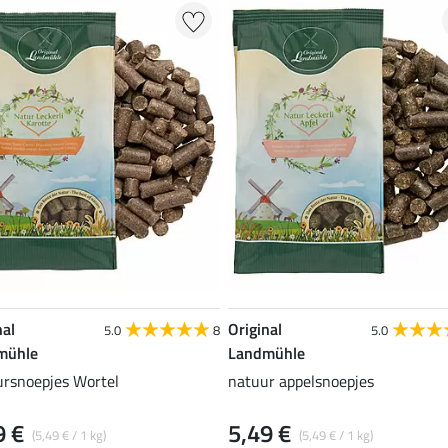
nal
Original
5.0
8
5.0
mühle
Landmühle
rsnoepjes Wortel
natuur appelsnoepjes
9 €
5,49 €
(5,49 € / 1 kg)
(5,49 € / 1 kg)