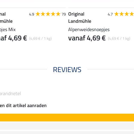
nal
Original
4.9
79
4.7
mühle
Landmühle
pjes Mix
Alpenweidesnoepjes
af 4,69 €
vanaf 4,69 €
(4,69 € / 1 kg)
(4,69 € / 1 kg)
REVIEWS
brandnetel
en dit artikel aanraden