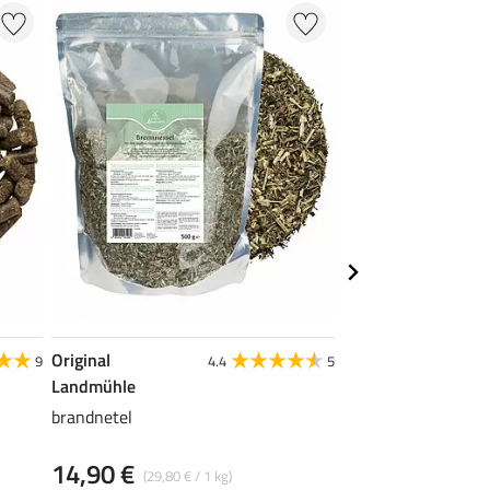
Original
Original
9
4.4
5
Landmühle
Landmühle
brandnetel
hooibal appel
14,90 €
9,99 €
(29,80 € / 1 kg)
(9,99 € / 1 