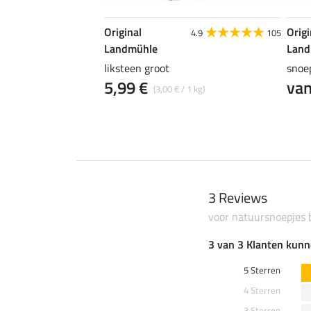
Original
Origi
4.6
8
4.9
105
Landmühle
Land
liksteen groot
snoe
5,99 €
van
 € / 1 l)
(3,00 € / 1 kg)
3 Reviews
voor natuursnoepjes 
3 van 3 Klanten kunn
5 Sterren
4 Sterren
3 Sterren