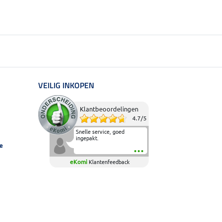
VEILIG INKOPEN
Klantbeoordelingen
4.7
/
5
Snelle service, goed
ingepakt.
e
eKomi
Klantenfeedback