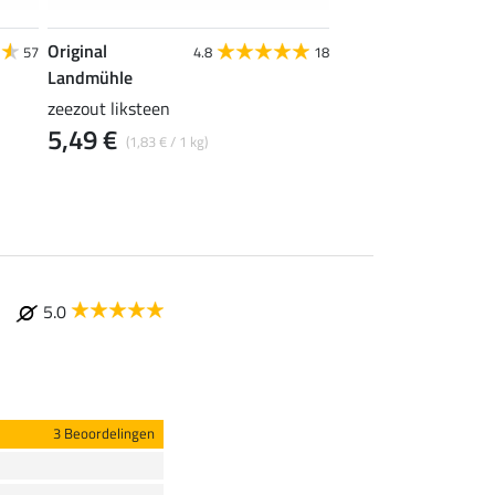
Original
Original
57
4.8
18
Landmühle
Landmühle
zeezout liksteen
Elektrolyt Liquid
5,49 €
13,90 €
(1,83 € / 1 kg)
(13,90 € / 1
5.0
3 Beoordelingen