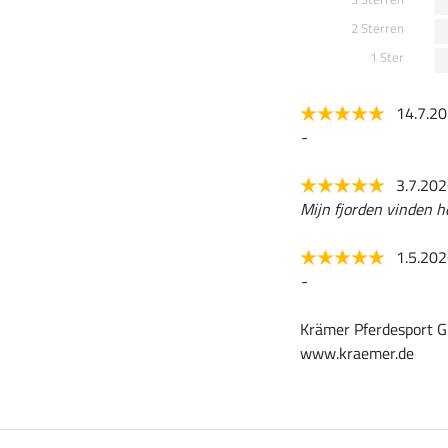
2 Sterren
1 Ster
14.7.2
-
3.7.20
Mijn fjorden vinden he
1.5.20
-
Krämer Pferdesport G
www.kraemer.de