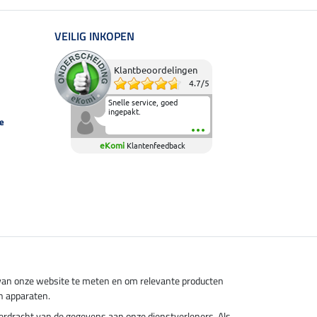
VEILIG INKOPEN
Klantbeoordelingen
4.7
/
5
Snelle service, goed
ingepakt.
e
eKomi
Klantenfeedback
s van onze website te meten en om relevante producten
n apparaten.
overdracht van de gegevens aan onze dienstverleners. Als