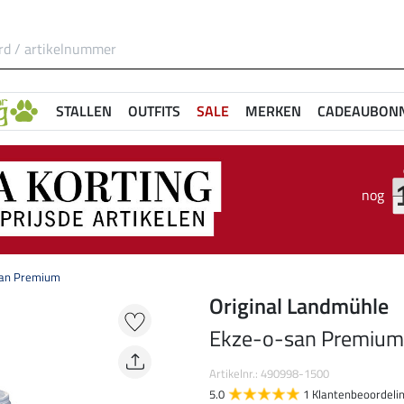
STALLEN
OUTFITS
SALE
MERKEN
CADEAUBON
nog
san Premium
Original Landmühle
Ekze-o-san Premium
Artikelnr.: 490998-1500
5.0
1 Klantenbeoordeli