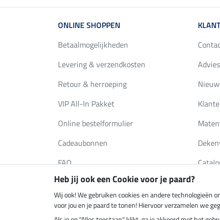
ONLINE SHOPPEN
KLANT
Betaalmogelijkheden
Conta
Levering & verzendkosten
Advies
Retour & herroeping
Nieuws
VIP All-In Pakket
Klante
Online bestelformulier
Maten
Cadeaubonnen
Deken
FAQ
Catalo
Heb jij ook een Cookie voor je paard?
Wij ook! We gebruiken cookies en andere technologieën om
Klimaatneutrale shop
Verzend
voor jou en je paard te tonen! Hiervoor verzamelen we ge
Als je op "Alles toestaan" klikt, ga je akkoord met het g