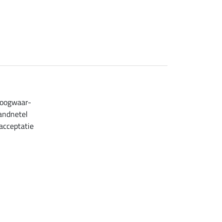
hoogwaar-
randnetel
acceptatie