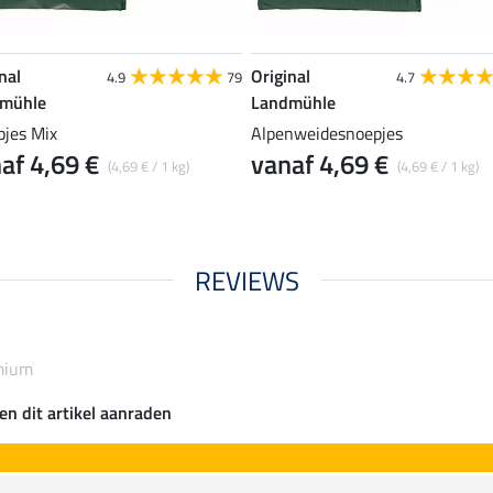
nal
Original
4.9
79
4.7
mühle
Landmühle
pjes Mix
Alpenweidesnoepjes
af 4,69 €
vanaf 4,69 €
(4,69 € / 1 kg)
(4,69 € / 1 kg)
REVIEWS
mium
en dit artikel aanraden