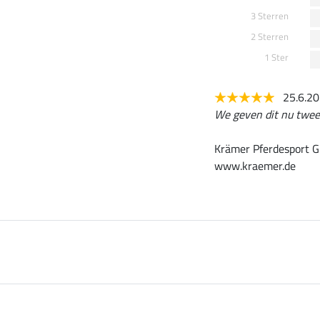
3 Sterren
2 Sterren
1 Ster
25.6.2
We geven dit nu twee 
Krämer Pferdesport G
www.kraemer.de