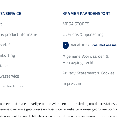
ENSERVICE
KRAMER PAARDENSPORT
ct
MEGA STORES
 & productinformatie
Over ons & Sponsoring
brief
Vacatures
Groei met ons me
1
nkorting
Algemene Voorwaarden &
Herroepingsrecht
tabel
Privacy Statement & Cookies
wasservice
Impressum
gus bestellen
 je een optimale en veilige online winkelen aan te bieden, om de prestatie
ing per
Veilig betalen met
gevens over onze gebruikers en hoe zij onze website kunnen gebruiken op hu
ebruik van cookies en de bijbehorende verwerking van je gegevens en met de 