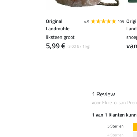
Original
Origi
4.6
8
4.9
105
Landmühle
Land
liksteen groot
snoe
5,99 €
van
 € / 1 l)
(3,00 € / 1 kg)
1 Review
voor Ekze-o-san Pre
1 van 1 Klanten kunn
5 Sterren
4 Sterren