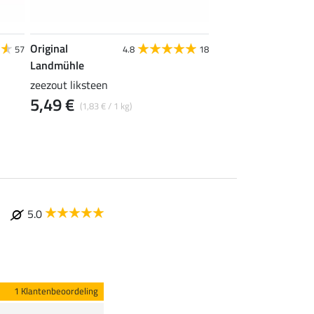
Original
Original
57
4.8
18
Landmühle
Landmühle
zeezout liksteen
Elektrolyt Liquid
5,49 €
13,90 €
(1,83 € / 1 kg)
(13,90 € / 1
5.0
1 Klantenbeoordeling