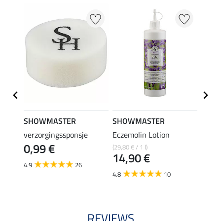
SHOWMASTER
SHOWMASTER
SHO
trong
verzorgingssponsje
Eczemolin Lotion
hoefo
0,99 €
(29,80 € / 1 l)
(25,80 €
€
14,90 €
12,
4.9
26
4.8
10
4.6
REVIEWS