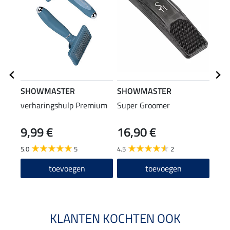
SHOWMASTER
SHOWMASTER
SHO
verharingshulp Premium
Super Groomer
ruih
9,99 €
16,90 €
5,9
5.0
5
4.5
2
3.6
toevoegen
toevoegen
KLANTEN KOCHTEN OOK