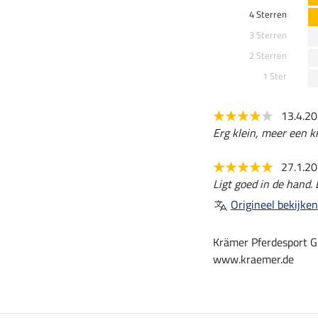
4 Sterren
3 Sterren
2 Sterren
1 Ster
13.4.2
Erg klein, meer een ki
27.1.2
Ligt goed in de hand. E
Origineel bekijken
Krämer Pferdesport G
www.kraemer.de