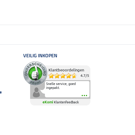
VEILIG INKOPEN
Klantbeoordelingen
4.7
/
5
Snelle service, goed
ingepakt.
e
eKomi
Klantenfeedback