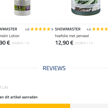
WMASTER
SHOWMASTER
4.8
9
4.6
molin Lotion
hoefolie met penseel
90 €
12,90 €
(29,80 € / 1 l)
(25,80 € / 1 l)
REVIEWS
f Life
en dit artikel aanraden