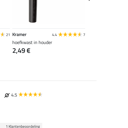
Kramer
SHOWMASTER
21
4.4
7
4
hoefkwast in houder
staartspray Ultra St
2,49 €
vanaf 11,90 €
4.5
1 Klantenbeoordeling