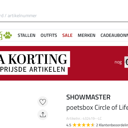
STALLEN
OUTFITS
SALE
MERKEN
CADEAUBON
nog
SHOWMASTER
poetsbox Circle of Lif
Artikelnr.: 432419--LC
4.5
2 Klantenbeoordeli