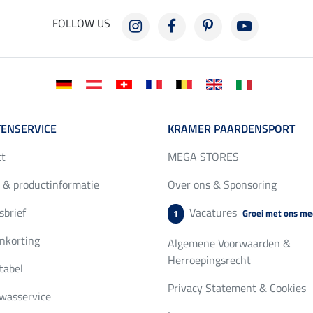
FOLLOW US
ENSERVICE
KRAMER PAARDENSPORT
ct
MEGA STORES
 & productinformatie
Over ons & Sponsoring
brief
Vacatures
Groei met ons me
1
nkorting
Algemene Voorwaarden &
Herroepingsrecht
tabel
Privacy Statement & Cookies
wasservice