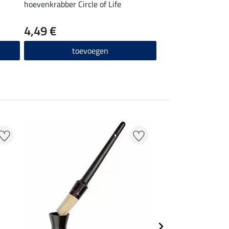
hoevenkrabber Circle of Life
hoofdborstel Circle 
4,49 €
4,49 €
toevoegen
toevo