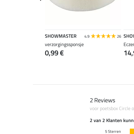
SHOWMASTER
SHO
4.8
59
4.9
26
a Strong
verzorgingssponsje
Ecze
0 €
0,99 €
14,
(23,80 € / 1 l)
2 Reviews
voor poetsbox Circle o
2 van 2 Klanten kunn
5 Sterren