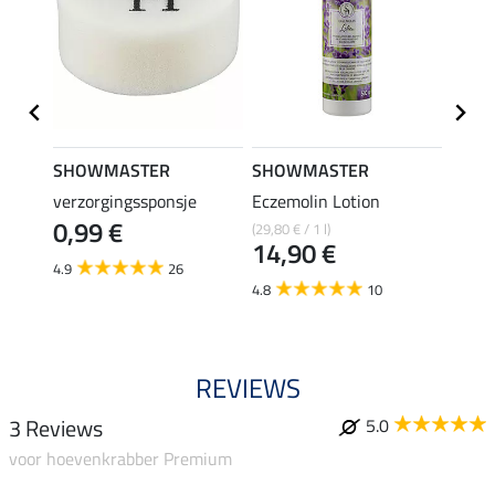
SHOWMASTER
SHOWMASTER
SHO
trong
verzorgingssponsje
Eczemolin Lotion
hoefo
0,99 €
(29,80 € / 1 l)
(25,80 €
€
14,90 €
12,
4.9
26
4.8
10
4.6
REVIEWS
3 Reviews
5.0
voor hoevenkrabber Premium