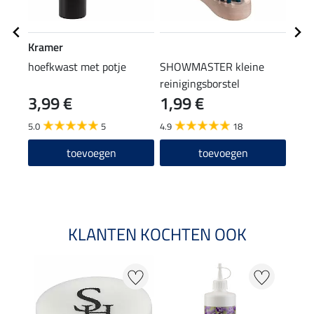
Kramer
SHO
hoefkwast met potje
SHOWMASTER kleine
hoef
reinigingsborstel
3,99 €
1,99 €
(25,80
12
5.0
5
4.9
18
4.6
toevoegen
toevoegen
KLANTEN KOCHTEN OOK