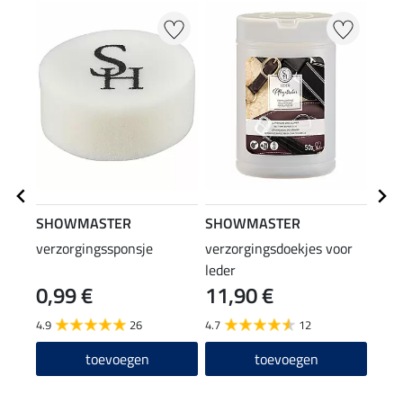
SHOWMASTER
SHOWMASTER
SHO
verzorgingssponsje
verzorgingsdoekjes voor
verz
leder
lede
0,99 €
11,90 €
(23,80
11
4.9
26
4.7
12
toevoegen
toevoegen