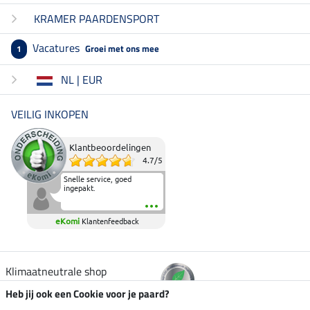
KRAMER PAARDENSPORT
Vacatures
Groei met ons mee
1
NL | EUR
VEILIG INKOPEN
Klantbeoordelingen
4.7
/
5
Snelle service, goed
ingepakt.
eKomi
Klantenfeedback
Klimaatneutrale shop
Heb jij ook een Cookie voor je paard?