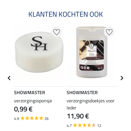
KLANTEN KOCHTEN OOK
SHOWMASTER
SHOWMASTER
SHO
verzorgingssponsje
verzorgingsdoekjes voor
leder
0,99 €
leder
(13,98 €
6,9
11,90 €
4.9
26
4.7
4.7
12