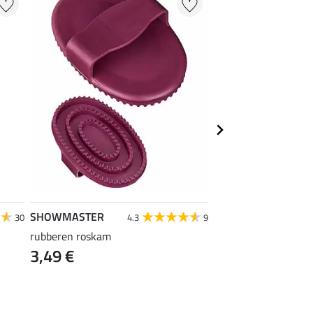
SHOWMASTER
SHOWMASTER
30
4.3
9
rubberen roskam
poetshandschoen G
3,49 €
14,90 €