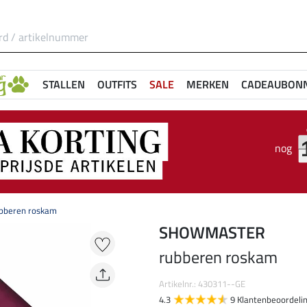
STALLEN
OUTFITS
SALE
MERKEN
CADEAUBON
nog
bberen roskam
SHOWMASTER
rubberen roskam
Artikelnr.: 430311--GE
4.3
9 Klantenbeoordeli