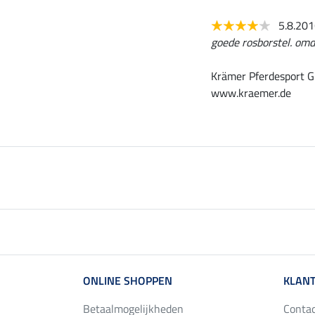
5.8.20
goede rosborstel. omd
Krämer Pferdesport G
www.kraemer.de
ONLINE SHOPPEN
KLANT
Betaalmogelijkheden
Conta