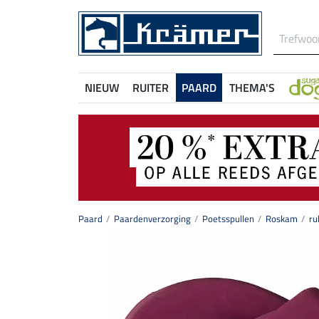
NIEUW
RUITER
PAARD
THEMA'S
Paard
Paardenverzorging
Poetsspullen
Roskam
ru