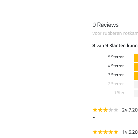
9 Reviews
voor rubberen roska
8 van 9 Klanten kunn
5 Sterren
4 Sterren
3 Sterren
2 Sterren
1 Ster
24.7.2
-
14.6.2