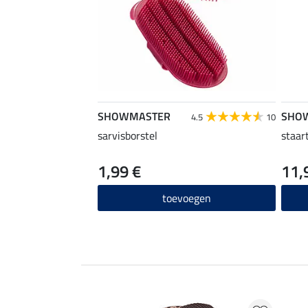
SHOWMASTER
SHO
4.5
10
sarvisborstel
staar
1,99 €
11,
toevoegen