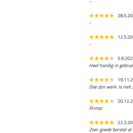
-
28.5.2
-
12.5.2
-
5.9.20
Heel handig in gebrui
19.11.
Doe zijn werk. Is niet
20.12.
Prima!
22.3.2
Zeer goede borstel al 