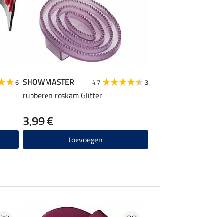
SHOWMASTER
6
4.7
3
rubberen roskam Glitter
3,99 €
toevoegen