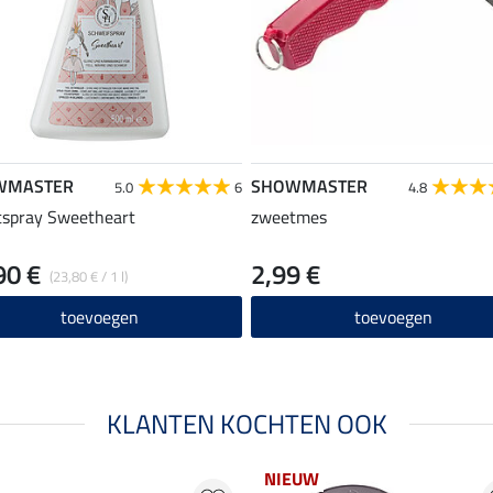
WMASTER
SHOWMASTER
5.0
6
4.8
tspray Sweetheart
zweetmes
90 €
2,99 €
(23,80 € / 1 l)
toevoegen
toevoegen
KLANTEN KOCHTEN OOK
NIEUW