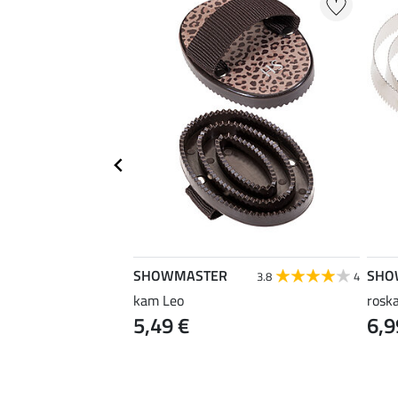
SHOWMASTER
SHO
4.0
6
3.8
4
n Groomy
kam Leo
rosk
5,49 €
6,9