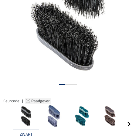
Kleurcode: |
Raadgever
ZWART