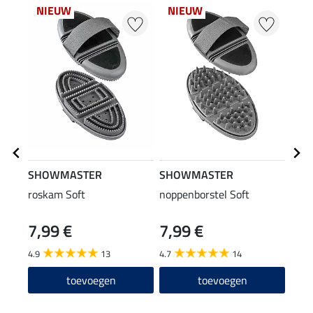
NIEUW
NIEUW
NI
SHOWMASTER
SHOWMASTER
SHO
roskam Soft
noppenborstel Soft
bors
7,99 €
7,99 €
8,9
4.9
13
4.7
14
4.8
toevoegen
toevoegen