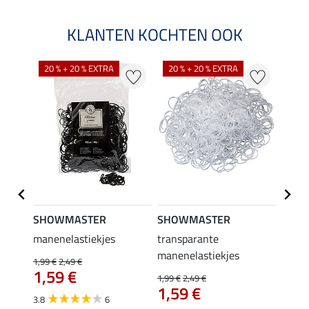
KLANTEN KOCHTEN OOK
20 % + 20 % EXTRA
20 % + 20 % EXTRA
SHOWMASTER
SHOWMASTER
SHO
manenelastiekjes
transparante
Staar
manenelastiekjes
Leo
1,99 €
2,49 €
6,9
1,59 €
1,99 €
2,49 €
1,59 €
5.0
3.8
6