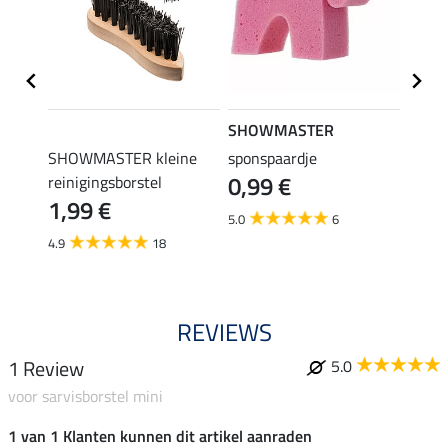
SHOWMASTER
SHO
SHOWMASTER kleine
sponspaardje
mini 
0,99 €
reinigingsborstel
Cham
1,99 €
5,9
5.0
6
4.9
18
5.0
REVIEWS
1 Review
5.0
voor sarvisborstel mini
1 van 1 Klanten kunnen dit artikel aanraden