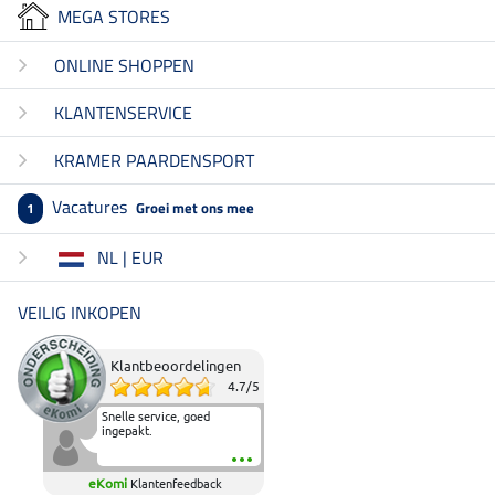
MEGA STORES
ONLINE SHOPPEN
KLANTENSERVICE
KRAMER PAARDENSPORT
Vacatures
Groei met ons mee
1
NL | EUR
VEILIG INKOPEN
Klantbeoordelingen
4.7
/
5
Snelle service, goed
ingepakt.
eKomi
Klantenfeedback