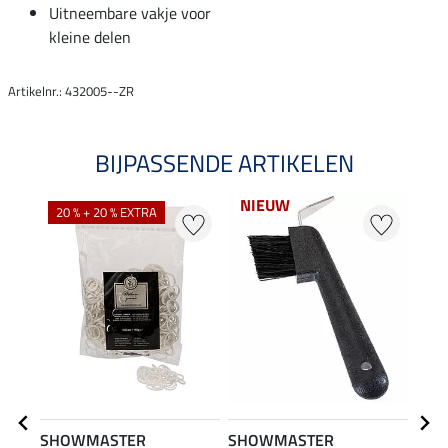
Uitneembare vakje voor
kleine delen
Artikelnr.: 432005--ZR
BIJPASSENDE ARTIKELEN
NIEUW
20 % + 20 % EXTRA
SHOWMASTER
SHOWMASTER
SHO