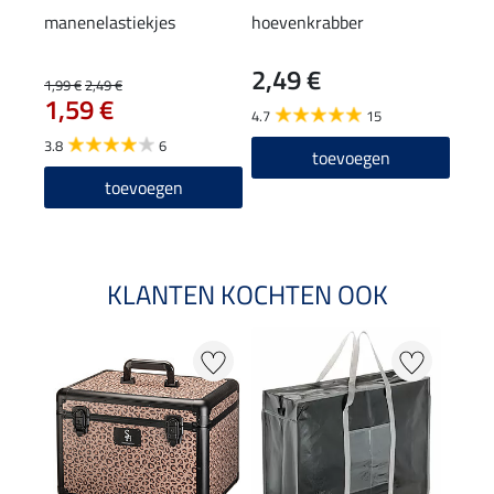
manenelastiekjes
hoevenkrabber
staa
2,49 €
(23,80
1,99 €
2,49 €
11
1,59 €
4.7
15
5.0
3.8
6
toevoegen
toevoegen
KLANTEN KOCHTEN OOK