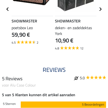
SHOWMASTER
SHOWMASTER
SHO
poetsbox Leo
deken- en zadeldektas
boxta
59,90 €
54,
York
10,90 €
4.5
2
4.5
4.8
12
REVIEWS
5 Reviews
5.0
voor Alu Case Colour
5 van 5 Klanten kunnen dit artikel aanraden
5 Sterren
5 Beoordelingen