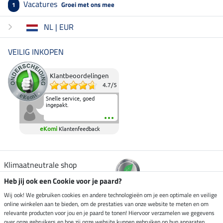
Vacatures
Groei met ons mee
1
NL | EUR
VEILIG INKOPEN
Klantbeoordelingen
4.7
/
5
Snelle service, goed
ingepakt.
eKomi
Klantenfeedback
Klimaatneutrale shop
Heb jij ook een Cookie voor je paard?
Verzending per
Wij ook! We gebruiken cookies en andere technologieën om je een optimale en veilige
online winkelen aan te bieden, om de prestaties van onze website te meten en om
relevante producten voor jou en je paard te tonen! Hiervoor verzamelen we gegevens
over onze gebruikers en hoe zij onze website kunnen gebruiken op hun apparaten.