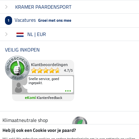
KRAMER PAARDENSPORT
Vacatures
Groei met ons mee
1
NL | EUR
VEILIG INKOPEN
Klantbeoordelingen
4.7
/
5
Snelle service, goed
ingepakt.
eKomi
Klantenfeedback
Klimaatneutrale shop
Heb jij ook een Cookie voor je paard?
Wij ook! We gebruiken cookies en andere technologieën om je een optimale en veilige