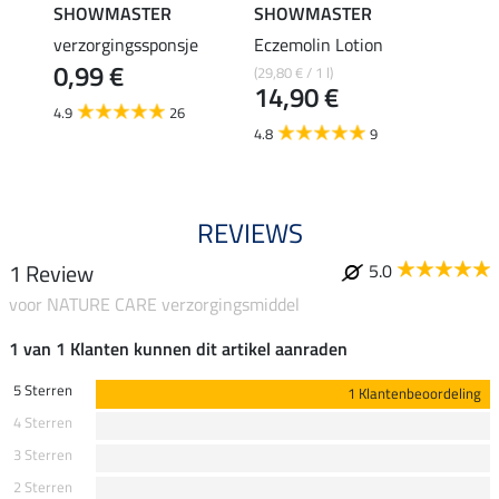
SHOWMASTER
SHOWMASTER
SHO
trong
verzorgingssponsje
Eczemolin Lotion
hoefo
0,99 €
(29,80 € / 1 l)
(25,80 €
€
14,90 €
12,
4.9
26
4.8
9
4.6
REVIEWS
1 Review
5.0
voor NATURE CARE verzorgingsmiddel
1 van 1 Klanten kunnen dit artikel aanraden
5 Sterren
1 Klantenbeoordeling
4 Sterren
3 Sterren
2 Sterren