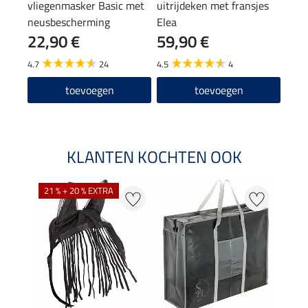
vliegenmasker Basic met
uitrijdeken met fransjes
bors
neusbescherming
Elea
22,90 €
59,90 €
9,9
4.7
24
4.5
4
5.0
toevoegen
toevoegen
KLANTEN KOCHTEN OOK
21 % + 20 % EXTRA