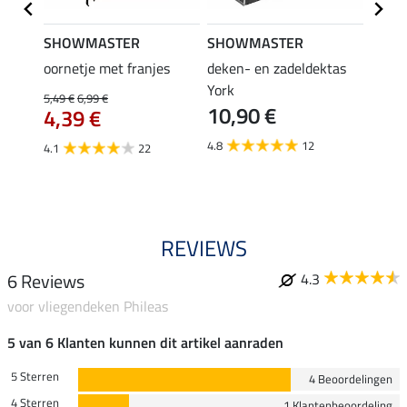
SHOWMASTER
SHOWMASTER
Felix
oornetje met franjes
deken- en zadeldektas
verle
York
kruis
5,49 €
6,99 €
10,90 €
borsts
4,39 €
7,9
4.8
12
4.1
22
4.9
REVIEWS
6 Reviews
4.3
voor vliegendeken Phileas
5 van 6 Klanten kunnen dit artikel aanraden
5 Sterren
4 Beoordelingen
4 Sterren
1 Klantenbeoordeling