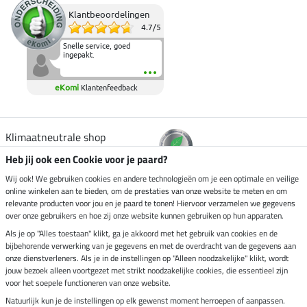
Klantbeoordelingen
4.7
/
5
Snelle service, goed
ingepakt.
eKomi
Klantenfeedback
Klimaatneutrale shop
Heb jij ook een Cookie voor je paard?
Verzending per
Wij ook! We gebruiken cookies en andere technologieën om je een optimale en veilige
online winkelen aan te bieden, om de prestaties van onze website te meten en om
relevante producten voor jou en je paard te tonen! Hiervoor verzamelen we gegevens
over onze gebruikers en hoe zij onze website kunnen gebruiken op hun apparaten.
Veilig betalen met
Als je op "Alles toestaan" klikt, ga je akkoord met het gebruik van cookies en de
bijbehorende verwerking van je gegevens en met de overdracht van de gegevens aan
onze dienstverleners. Als je in de instellingen op "Alleen noodzakelijke" klikt, wordt
jouw bezoek alleen voortgezet met strikt noodzakelijke cookies, die essentieel zijn
Impressum
voor het soepele functioneren van onze website.
Natuurlijk kun je de instellingen op elk gewenst moment herroepen of aanpassen.