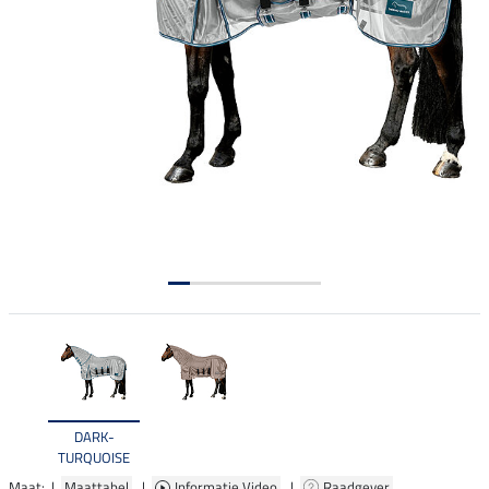
DARK-
TURQUOISE
Maat: |
Maattabel
|
Informatie Video
|
Raadgever