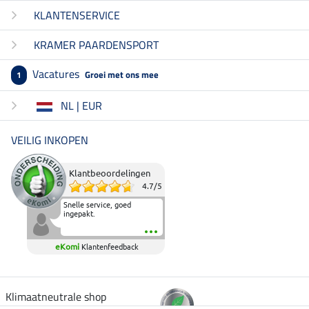
KLANTENSERVICE
KRAMER PAARDENSPORT
Vacatures
Groei met ons mee
1
NL | EUR
VEILIG INKOPEN
Klantbeoordelingen
4.7
/
5
Snelle service, goed
ingepakt.
eKomi
Klantenfeedback
Klimaatneutrale shop