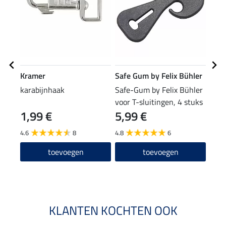
Kramer
Safe Gum by Felix Bühler
THE
karabijnhaak
Safe-Gum by Felix Bühler
bilk
voor T-sluitingen, 4 stuks
kara
1,99 €
5,99 €
(8,99 
8,9
4.6
8
4.8
6
4.8
toevoegen
toevoegen
KLANTEN KOCHTEN OOK