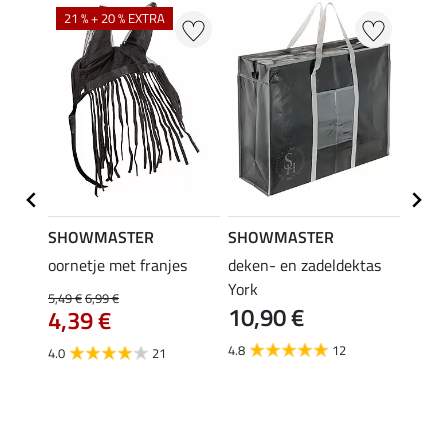
21 % + 20 % EXTRA
SHOWMASTER
SHOWMASTER
Felix
bra
oornetje met franjes
deken- en zadeldektas
verle
York
kruis
5,49 €
6,99 €
10,90 €
borsts
4,39 €
7,9
4.8
12
4.0
21
4.9