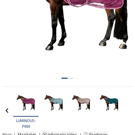
LUMINOUS-
PINK
Maat: |
Maattabel
|
Informatie Video
|
Raadgever