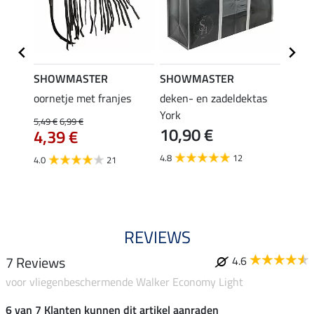
SHOWMASTER
SHOWMASTER
Felix
bra
oornetje met franjes
deken- en zadeldektas
verle
York
kruis
5,49 €
6,99 €
10,90 €
borsts
4,39 €
7,9
4.8
12
4.0
21
4.9
REVIEWS
7 Reviews
4.6
voor vliegenbeschermende Walker Economy Light
6 van 7 Klanten kunnen dit artikel aanraden