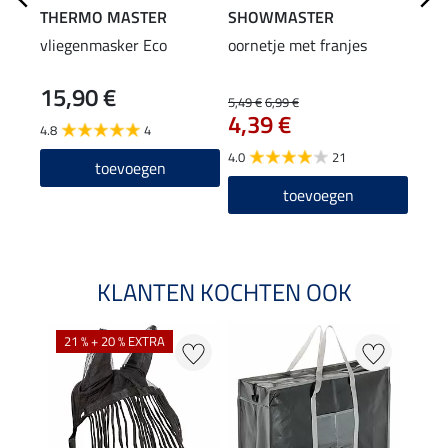
THERMO MASTER
SHOWMASTER
SHO
vliegenmasker Eco
oornetje met franjes
neus
15,90 €
4,9
5,49 €
6,99 €
4,39 €
4.8
4
4.9
4.0
21
toevoegen
toevoegen
KLANTEN KOCHTEN OOK
21 % + 20 % EXTRA