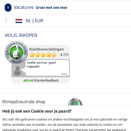
Vacatures
Groei met ons mee
1
NL | EUR
VEILIG INKOPEN
Klantbeoordelingen
4.7
/
5
Snelle service, goed
ingepakt.
eKomi
Klantenfeedback
Klimaatneutrale shop
Heb jij ook een Cookie voor je paard?
Verzending per
Wij ook! We gebruiken cookies en andere technologieën om je een optimale en veilige
online winkelen aan te bieden, om de prestaties van onze website te meten en om
relevante producten voor jou en je paard te tonen! Hiervoor verzamelen we gegevens