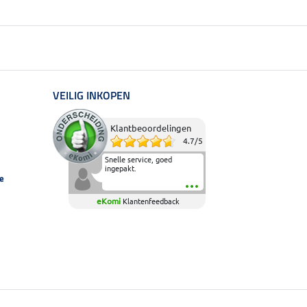
VEILIG INKOPEN
Klantbeoordelingen
4.7
/
5
Snelle service, goed
ingepakt.
e
eKomi
Klantenfeedback