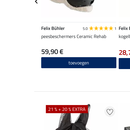
Felix Bühler
Felix
5.0
1
peesbeschermers Ceramic Rehab
kogel
59,90 €
28,
toevoegen
21 % + 20 % EXTRA