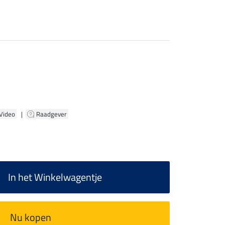
 Video
|
Raadgever
In het Winkelwagentje
Nu kopen