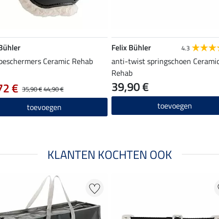
 Bühler
Felix Bühler
4.3
beschermers Ceramic Rehab
anti-twist springschoen Cerami
Rehab
39,90 €
72 €
35,90 €
44,90 €
toevoegen
toevoegen
KLANTEN KOCHTEN OOK