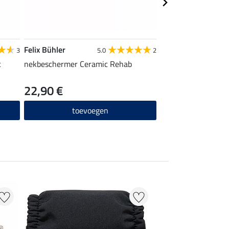
Felix Bühler
SHOWMASTER
3
5.0
2
c
nekbeschermer Ceramic Rehab
dekenwasmiddel Ru
22,90 €
29,90 €
(29,90 € /
toevoegen
toevo