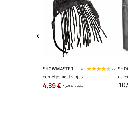
SHOWMASTER
SHO
4.3
9
4.1
22
ety
oornetje met franjes
deke
10,
4,39 €
5,49 €
6,99 €