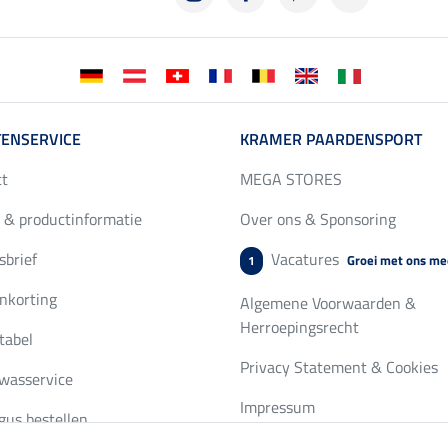
ENSERVICE
KRAMER PAARDENSPORT
ct
MEGA STORES
 & productinformatie
Over ons & Sponsoring
brief
Vacatures
Groei met ons me
1
nkorting
Algemene Voorwaarden &
Herroepingsrecht
tabel
Privacy Statement & Cookies
wasservice
Impressum
gus bestellen