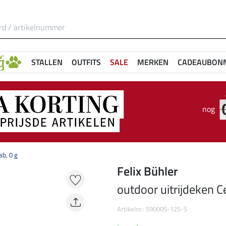
STALLEN
OUTFITS
SALE
MERKEN
CADEAUBON
nog
ab, 0 g
Felix Bühler
outdoor uitrijdeken C
Artikelnr.: 590005-125-S