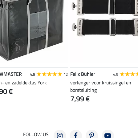
WMASTER
Felix Bühler
4.8
12
4.9
n- en zadeldektas York
verlenger voor kruissingel en
90 €
borstsluiting
7,99 €
FOLLOW US