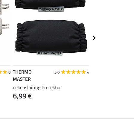
THERMO
Kramer
8
5.0
4
MASTER
dekenladder Safety
14,90 €
dekensluiting Protektor
6,99 €