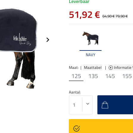
Leverbaar
51,92 €
64,90 €
79,90 €
NAVY
Maat: |
Maattabel
|
Informatie
125
135
145
155
Aantal: