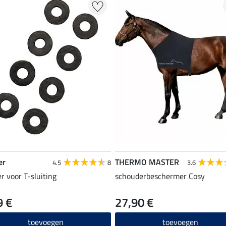
er
THERMO MASTER
4.5
8
3.6
r voor T-sluiting
schouderbeschermer Cosy
9 €
27,90 €
toevoegen
toevoegen