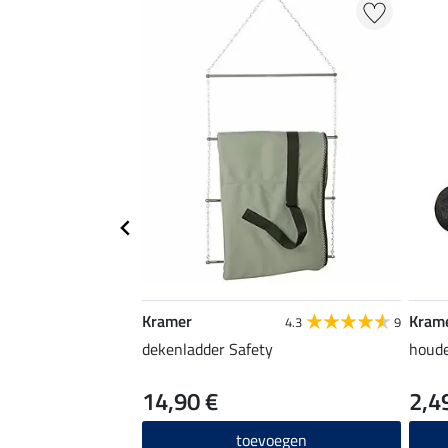
Kramer
Kram
4.3
9
dekenladder Safety
houde
14,90 €
2,4
toevoegen