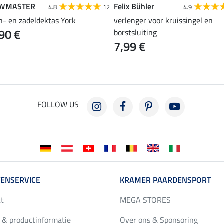
WMASTER
Felix Bühler
4.8
12
4.9
n- en zadeldektas York
verlenger voor kruissingel en
90 €
borstsluiting
7,99 €
FOLLOW US
ENSERVICE
KRAMER PAARDENSPORT
ct
MEGA STORES
 & productinformatie
Over ons & Sponsoring