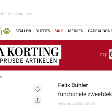
STALLEN
OUTFITS
SALE
MERKEN
CADEAUBON
nog
ry
Felix Bühler
functionele zweetdek
Artikelnr.: 422663-125-NV