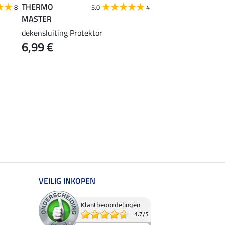
THERMO
Kramer
8
5.0
4
MASTER
dekenladder Safety
14,90 €
dekensluiting Protektor
6,99 €
VEILIG INKOPEN
Klantbeoordelingen
4.7
/
5