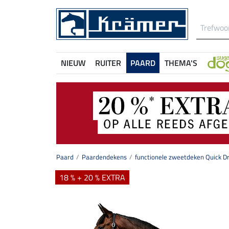
NIEUW
RUITER
PAARD
THEMA'S
Paard
Paardendekens
functionele zweetdeken Quick D
18 % + 20 % EXTRA