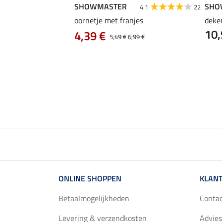
SHOWMASTER
SHO
4.3
9
4.1
22
ety
oornetje met franjes
deke
10,
4,39 €
5,49 €
6,99 €
ONLINE SHOPPEN
KLANT
Betaalmogelijkheden
Conta
Levering & verzendkosten
Advies