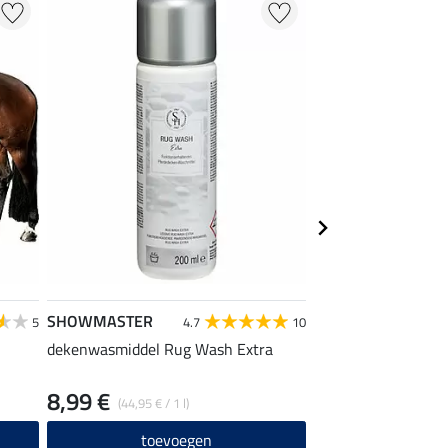
SHOWMASTER
THERMO MASTER
5
4.7
10
dekenwasmiddel Rug Wash Extra
buikflap voor mont
8,99 €
19,90 €
(44,95 € / 1 l)
toevoegen
toevo