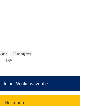
 Video
|
Raadgever
165
In het Winkelwagentje
Nu kopen